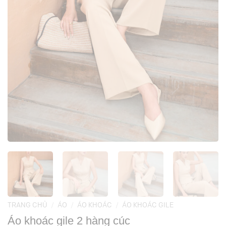
TRANG CHỦ
/
ÁO
/
ÁO KHOÁC
/
ÁO KHOÁC GILE
Áo khoác gile 2 hàng cúc