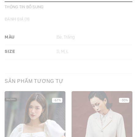
THÔNG TIN BỔ SUNG
ĐÁNH GIÁ (11)
MÀU
Be, Trắng
SIZE
S, M, L
SẢN PHẨM TƯƠNG TỰ
Only Online
-67%
-30%