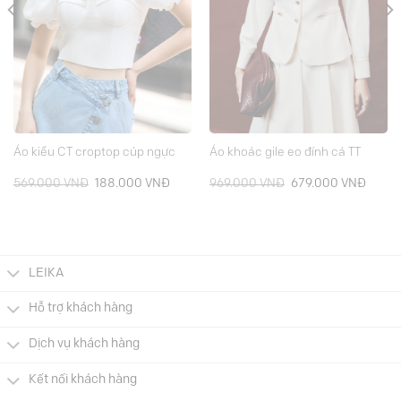
Áo kiểu CT croptop cúp ngực
Áo khoác gile eo đính cá TT
Giá
Giá
Giá
Giá
569.000
VNĐ
188.000
VNĐ
969.000
VNĐ
679.000
VNĐ
gốc
hiện
gốc
hiện
là:
tại
là:
tại
569.000 VNĐ.
là:
969.000 VNĐ.
là:
188.000 VNĐ.
679.0
LEIKA
Hỗ trợ khách hàng
Dịch vụ khách hàng
Kết nối khách hàng