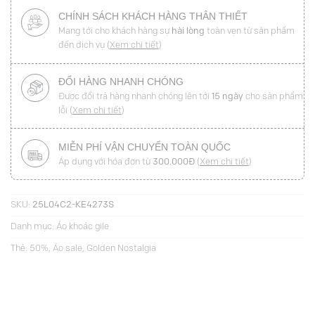
CHÍNH SÁCH KHÁCH HÀNG THÂN THIẾT
Mang tới cho khách hàng sự
hài lòng
toàn vẹn từ sản phẩm
đến dịch vụ (
Xem chi tiết
)
ĐỔI HÀNG NHANH CHÓNG
Được đổi trả hàng nhanh chóng lên tới
15 ngày
cho sản phẩm
lỗi (
Xem chi tiết
)
MIỄN PHÍ VẬN CHUYỂN TOÀN QUỐC
Áp dụng với hóa đơn từ
300.000Đ
(
Xem chi tiết
)
SKU:
25L04C2-KE4273S
Danh mục:
Áo khoác gile
Thẻ:
50%
,
Áo sale
,
Golden Nostalgia