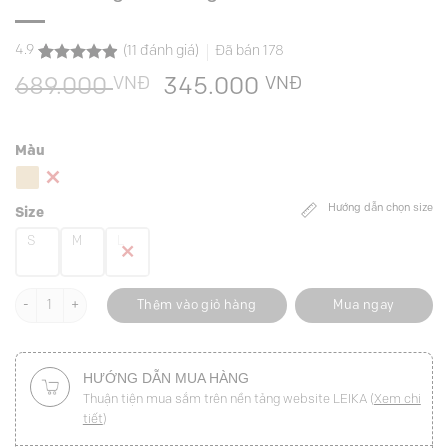
4.9
(
11
đánh giá)
Đã bán
178
4.9
11
trên 5
VNĐ
Giá
VNĐ
Giá
689.000
345.000
dựa trên
đánh giá
gốc
hiện
là:
tại
Màu
689.000 VNĐ.
là:
345.000 VNĐ
Hướng dẫn chọn size
Size
S
M
L
Áo khoác gile 2 hàng cúc số lượng
Thêm vào giỏ hàng
Mua ngay
HƯỚNG DẪN MUA HÀNG
Thuận tiện mua sắm trên nền tảng website LEIKA (
Xem chi
tiết
)