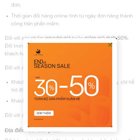
đơn.
Thời gian đổi hàng online tính từ ngày đơn hàng thành
công trên phần mềm.
Đối với sản phẩm
nguyên giá
hoặc
giảm giá dưới 50%
:
×
Đổi trong 7 ngày, áp dụng cho cả
khách hàng online và offline).
Đối với sản phẩm
giảm giá từ 50%
trở lên:
Khách hàng mua tại cửa hàng: Đổi trong 7 ngày, chỉ hỗ
trợ đổi size, không đổi sang sản phẩm khác.
Khách hàng mua online: Không áp dụng đổi
Đối với sản phẩm lỗi: đổi hàng trong vòng 15 ngày.
Địa điểm đổi sản phẩm