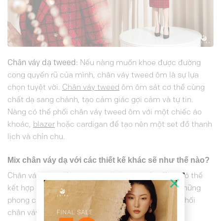
Chân váy dạ tweed:
Nếu nàng muốn khoe được đường
cong quyến rũ của mình, chân váy tweed ôm là sự lựa
chọn tuyệt vời.
Chân váy tweed
ôm ôm sát cơ thể cùng
chất dạ sang chảnh, tạo cảm giác gợi cảm và tự tin.
Nàng có thể phối chân váy tweed ôm với một chiếc áo
khoác,
blazer
hoặc cardigan để tạo nên một set đồ thanh
lịch và chỉn chu.
Mix chân váy dạ với các thiết kế khác sẽ như thế nào?
Chân váy tweed là một item thời trang đa năng, có thể
×
kết hợp với nhiều thiết kế khác nhau để tạo nên những
phong cách khác nhau. Dưới đây là một số gợi ý phối
chân váy tweed với các thiết kế khác: