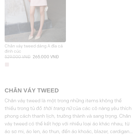
Chân váy tweed dáng A đỉa cá
đính cúc
Giá
Giá
529.000
VNĐ
265.000
VNĐ
gốc
hiện
là:
tại
529.000 VNĐ.
là:
265.000 VNĐ.
CHÂN VÁY TWEED
Chân váy tweed là một trong những items không thể
thiếu trong tủ đồ
thời trang nữ
của các cô nàng yêu thích
phong cách thanh lịch, trưởng thành và sang trọng. Chân
váy tweed có thể kết hợp với nhiều loại áo khác nhau, từ
áo sơ mi, áo len, áo thun, đến áo khoác, blazer, cardigan…