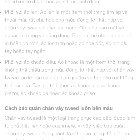
áo sơ mi cổ điển hoặc áo sơ mi cách điệu.
Phối với
áo len
:
Áo len là một item thời trang ấm áp và
thoải mái, rất phù hợp cho mùa đông. Khi kết hợp với
chân váy tweed, áo len sẽ mang đến cho bạn một vẻ
ngoài trẻ trung và năng động. Bạn có thể chọn áo len cổ
lọ hoặc cổ tròn, áo len trơn hoặc có họa tiết, áo len dài
tay hoặc tay ngắn.
Phối với
áo khoác kiểu
:
Áo khoác là một item thời trang
không thể thiếu trong mùa đông. Khi kết hợp với chân váy
tweed, áo khoác sẽ giúp bạn giữ ấm và tạo nên một tổng
thể hài hòa. Bạn có thể chọn áo khoác dạ, áo khoác
blazer, áo khoác da hoặc áo khoác phao.
Cách bảo quản chân váy tweed luôn bền màu
Chân váy tweed là một loại trang phục cao cấp, được làm
từ
chất liệu len
hoặc
cashmere
. Vì vậy, việc bảo quản
chân váy tweed đúng cách là rất quan trọng để giữ cho