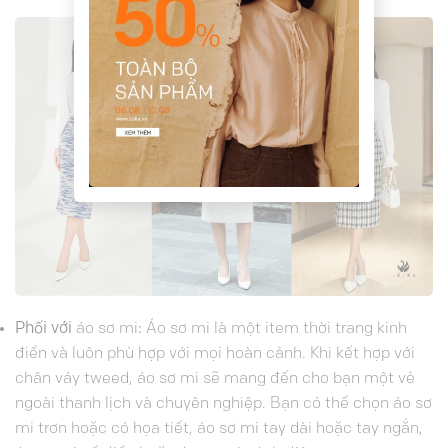
Phối với
áo sơ mi
:
Áo sơ mi là một item thời trang kinh
điển và luôn phù hợp với mọi hoàn cảnh. Khi kết hợp với
chân váy tweed, áo sơ mi sẽ mang đến cho bạn một vẻ
ngoài thanh lịch và chuyên nghiệp. Bạn có thể chọn áo sơ
mi trơn hoặc có họa tiết, áo sơ mi tay dài hoặc tay ngắn,