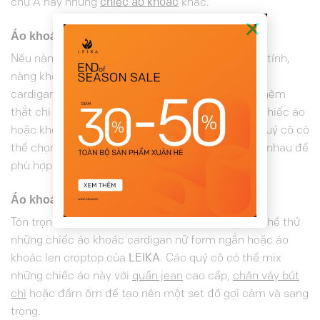
chữ A
hay những
chiếc áo khoác
khác.
×
Áo khoác len cardigan nữ
Nếu nàng yêu thích sự năng động, trẻ trung và cá tính,
nàng không thể bỏ qua những chiếc áo khoác len
cardigan nữ của
LEIKA
. Với thiết kế được LEIKA thêm
thắt chi tiết nút hoặc khuy, có thể mặc như một chiếc áo
hoặc khoác ngoài như một chiếc áo khoác. Các quý cô có
thể chọn lựa từ nhiều kiểu dáng và màu sắc khác nhau để
phù hợp với phong cách của mình.
Áo khoác len croptop
Tôn trọn vóc dáng thon gọn và quyến rũ, nàng có thể thử
những chiếc áo khoác cardigan nữ form ngắn hoặc áo
khoác len croptop của
LEIKA
. Các quý cô có thể mix
những chiếc áo này với
quần jean
cao cấp,
chân váy bút
chì
hoặc đầm ôm để tạo nên một set đồ gợi cảm và sang
trọng.