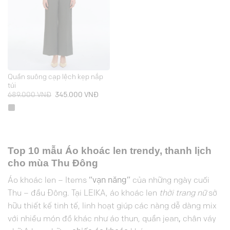
Quần suông cạp lệch kẹp nắp
túi
Giá
Giá
689.000
VNĐ
345.000
VNĐ
gốc
hiện
là:
tại
689.000 VNĐ.
là:
345.000 VNĐ.
Top 10 mẫu Áo khoác len trendy, thanh lịch
cho mùa Thu Đông
Áo khoác len – Items
“vạn năng”
của những ngày cuối
Thu – đầu Đông. Tại LEIKA, áo khoác len
thời trang nữ
sở
hữu thiết kế tinh tế, linh hoạt giúp các nàng dễ dàng mix
với nhiều món đồ khác như
áo thun,
quần jean
,
chân váy