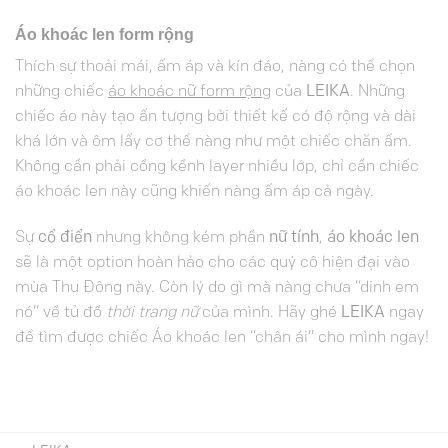
Áo khoác len form rộng
Thích sự thoải mái, ấm áp và kín đáo, nàng có thể chọn
những chiếc
áo khoác nữ form rộng
của
LEIKA
. Những
chiếc áo này tạo ấn tượng bởi thiết kế có độ rộng và dài
khá lớn và ôm lấy cơ thể nàng như một chiếc chăn ấm.
Không cần phải cồng kềnh layer nhiều lớp, chỉ cần chiếc
áo khoác len này cũng khiến nàng ấm áp cả ngày.
Sự
cổ điển
nhưng không kém phần
nữ tính
,
áo khoác len
sẽ là một option hoàn hảo cho các quý cô hiện đại vào
mùa Thu Đông này. Còn lý do gì mà nàng chưa “dinh em
nó” về tủ đồ
thời trang nữ
của mình. Hãy ghé
LEIKA
ngay
để tìm được chiếc Áo khoác len “chân ái” cho mình ngay!