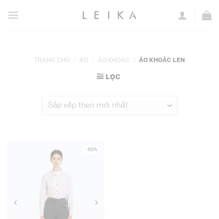
Chuyển
đến
nội
dung
TRANG CHỦ
/
ÁO
/
ÁO KHOÁC
/
ÁO KHOÁC LEN
LỌC
-50%