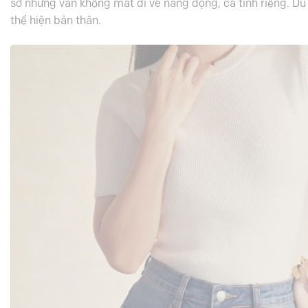
sở nhưng vẫn không mất đi vẻ năng động, cá tính riêng. Dù 
thể hiện bản thân.