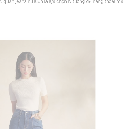
, quần jeans nữ luôn là lựa chọn lý tưởng để nàng thoải mái