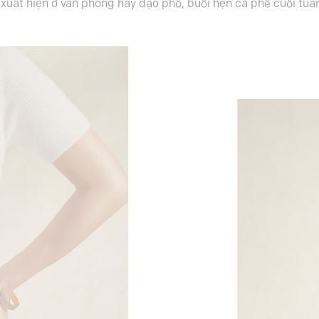
xuất hiện ở văn phòng hay dạo phố, buổi hẹn cà phê cuối tuần