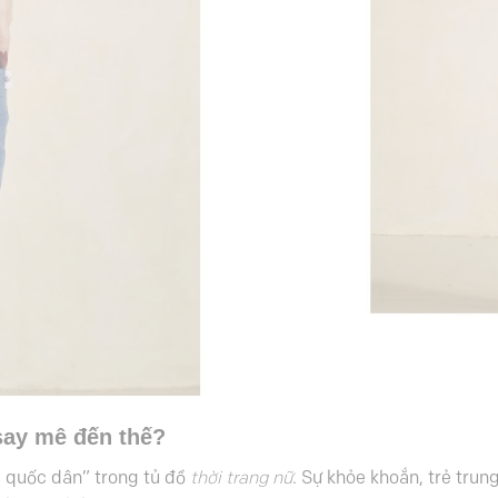
 say mê đến thế?
 quốc dân” trong tủ đồ
thời trang nữ
. Sự khỏe khoắn, trẻ tru