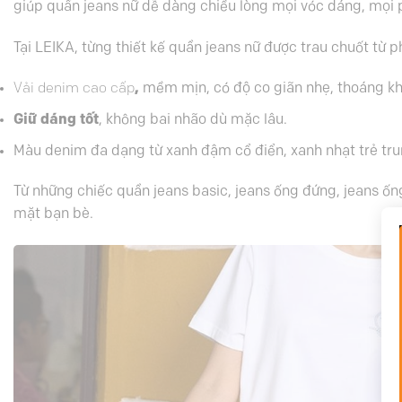
giúp
quần jeans nữ
dễ dàng chiều lòng mọi vóc dáng, mọi 
Tại
LEIKA
, từng thiết kế
quần jeans nữ
được trau chuốt từ p
Vải denim cao cấp
,
mềm mịn, có độ co giãn nhẹ, thoáng khí
Giữ dáng tốt
, không bai nhão dù mặc lâu.
Màu denim đa dạng từ xanh đậm cổ điển, xanh nhạt trẻ tru
Từ những chiếc
quần jeans basic
,
jeans ống đứng
,
jeans ốn
mặt bạn bè.