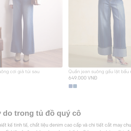
ông cơi giả túi sau
Quần jean suông gấu lật bấu
Đ
649.000
VNĐ
 do trong tủ đồ quý cô
ết kế tinh tế, chất liệu denim cao cấp và chi tiết cắt may c