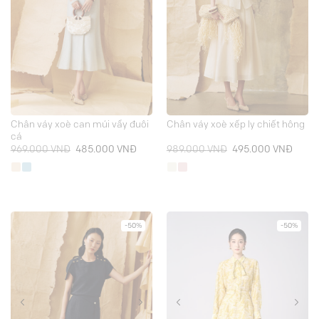
Chân váy xoè can múi vẩy đuôi
Chân váy xoè xếp ly chiết hông
cá
Giá
Giá
Giá
Giá
969.000
VNĐ
485.000
VNĐ
989.000
VNĐ
495.000
VNĐ
gốc
hiện
gốc
hiện
là:
tại
là:
tại
969.000 VNĐ.
là:
989.000 VNĐ.
là:
485.000 VNĐ.
495.0
-50%
-50%