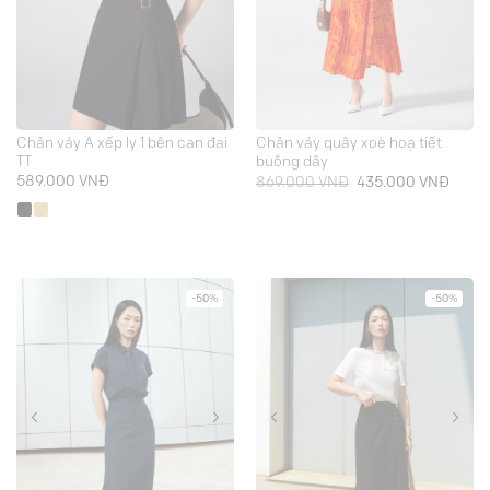
Chân váy A xếp ly 1 bên can đai
Chân váy quây xoè hoạ tiết
TT
buông dây
Giá
Giá
589.000
VNĐ
869.000
VNĐ
435.000
VNĐ
gốc
hiện
là:
tại
869.000 VNĐ.
là:
435.0
-50%
-50%