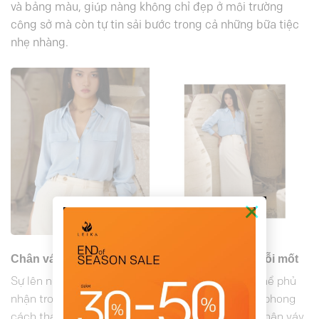
và bảng màu, giúp nàng không chỉ đẹp ở môi trường
công sở mà còn tự tin sải bước trong cả những bữa tiệc
nhẹ nhàng.
×
Chân váy – Item tưởng quen mà chưa bao giờ lỗi mốt
Sự lên ngôi của chân váy công sở là điều không thể phủ
nhận trong thế giới thời trang. Dù nàng theo đuổi phong
cách thanh lịch, nữ tính hay phá cách, cá tính – chân váy