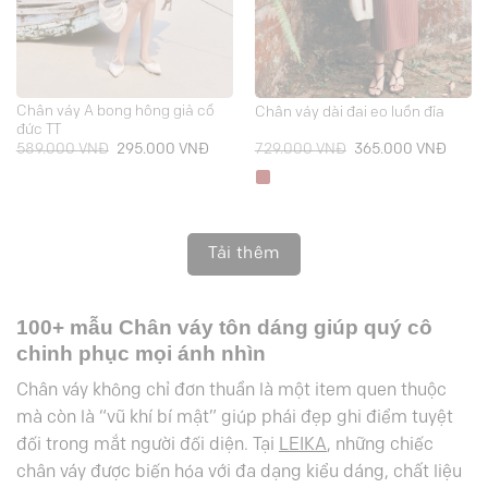
Chân váy A bong hông giả cổ
Chân váy dài đai eo luồn đỉa
đức TT
Giá
Giá
Giá
Giá
589.000
VNĐ
295.000
VNĐ
729.000
VNĐ
365.000
VNĐ
gốc
hiện
gốc
hiện
là:
tại
là:
tại
589.000 VNĐ.
là:
729.000 VNĐ.
là:
295.000 VNĐ.
365.0
Tải thêm
100+ mẫu Chân váy tôn dáng giúp quý cô
chinh phục mọi ánh nhìn
Chân váy
không chỉ đơn thuần là một item quen thuộc
mà còn là “vũ khí bí mật” giúp phái đẹp ghi điểm tuyệt
đối trong mắt người đối diện. Tại
LEIKA
, những chiếc
chân váy được biến hóa với đa dạng kiểu dáng, chất liệu