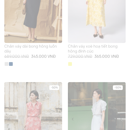
Chân váy dài bong hông luồn
Chân váy xoè hoạ tiết bong
dây
hông đính cúc
Giá
Giá
Giá
Giá
689.000
VNĐ
345.000
VNĐ
729.000
VNĐ
365.000
VNĐ
gốc
hiện
gốc
hiện
là:
tại
là:
tại
689.000 VNĐ.
là:
729.000 VNĐ.
là:
345.000 VNĐ.
365.0
-50%
-50%