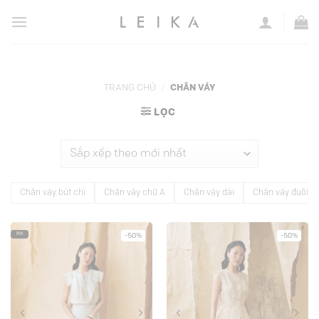
Chuyển
đến
nội
dung
TRANG CHỦ
/
CHÂN VÁY
LỌC
Chân váy bút chì
Chân váy chữ A
Chân váy dài
Chân váy đuôi c
Mới
-50%
-50%