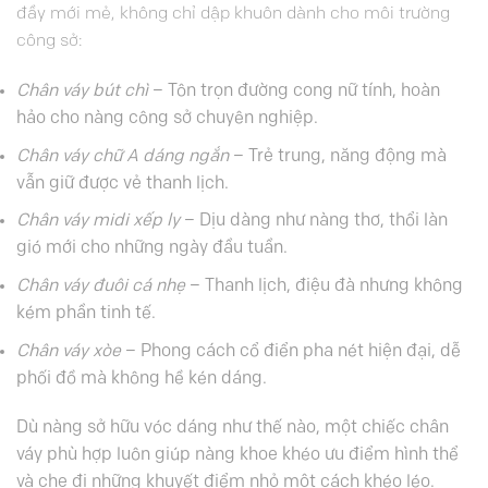
đầy mới mẻ, không chỉ dập khuôn dành cho môi trường
công sở:
Chân váy bút chì
– Tôn trọn đường cong nữ tính, hoàn
hảo cho nàng công sở chuyên nghiệp.
Chân váy chữ A dáng ngắn
– Trẻ trung, năng động mà
vẫn giữ được vẻ thanh lịch.
Chân váy midi xếp ly
– Dịu dàng như nàng thơ, thổi làn
gió mới cho những ngày đầu tuần.
Chân váy đuôi cá nhẹ
– Thanh lịch, điệu đà nhưng không
kém phần tinh tế.
Chân váy xòe
– Phong cách cổ điển pha nét hiện đại, dễ
phối đồ mà không hề kén dáng.
Dù nàng sở hữu vóc dáng như thế nào, một chiếc chân
váy phù hợp luôn giúp nàng khoe khéo ưu điểm hình thể
và che đi những khuyết điểm nhỏ một cách khéo léo.