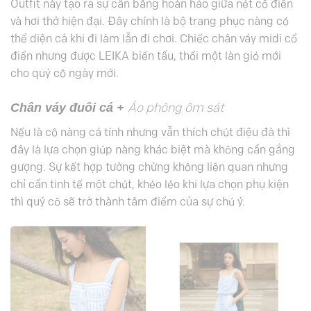
Outfit này tạo ra sự cân bằng hoàn hảo giữa nét cổ điển
và hơi thở hiện đại. Đây chính là bộ trang phục nàng có
thể diện cả khi đi làm lẫn đi chơi. Chiếc chân váy midi cổ
điển nhưng được LEIKA biến tấu, thổi một làn gió mới
cho quý cô ngày mới.
Chân váy đuôi cá +
Áo phông ôm sát
Nếu là cô nàng cá tính nhưng vẫn thích chút điệu đà thì
đây là lựa chọn giúp nàng khác biệt mà không cần gắng
gượng. Sự kết hợp tưởng chừng không liên quan nhưng
chỉ cần tinh tế một chút, khéo léo khi lựa chọn phụ kiện
thì quý cô sẽ trở thành tâm điểm của sự chú ý.