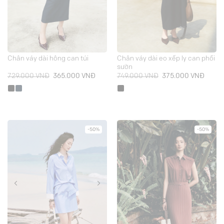
Chân váy dài eo xếp ly can phối
Chân váy dài hông can túi
sườn
Giá
Giá
Giá
Giá
729.000
VNĐ
365.000
VNĐ
749.000
VNĐ
375.000
VNĐ
gốc
hiện
gốc
hiện
là:
tại
là:
tại
729.000 VNĐ.
là:
749.000 VNĐ.
là:
365.000 VNĐ.
375.0
-50%
-50%