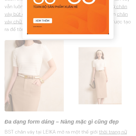
vẫn luôn là lựa chọn hoàn hảo cho outfit đi làm. Từ
chân
váy bút chì
thanh lịch,
chân váy midi
bay bổng đến
chân
váy chữ A
hack dáng, mỗi thiết kế tại LEIKA đều được tạo
ra để tôn vinh nét đẹp của phụ nữ hiện đại.
Đa dạng form dáng – Nàng mặc gì cũng đẹp
BST chân váy tại LEIKA mở ra một thế giới
thời trang nữ