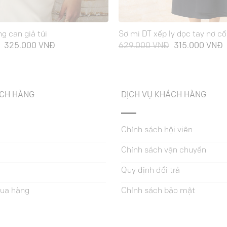
g can giả túi
Sơ mi DT xếp ly dọc tay nơ cổ
Giá
Giá
Giá
G
325.000
VNĐ
629.000
VNĐ
315.000
VNĐ
gốc
hiện
gốc
h
là:
tại
là:
t
649.000 VNĐ.
là:
629.000 VNĐ.
l
325.000 VNĐ.
3
ÁCH HÀNG
DỊCH VỤ KHÁCH HÀNG
Chính sách hội viên
Chính sách vận chuyển
Quy định đổi trả
ua hàng
Chính sách bảo mật