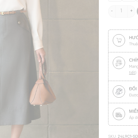
Sơ mi DT cổ n
HƯỚ
Thuậ
CHÍ
Mang
tiết
)
ĐỔI
Được
MIỄ
Áp d
SKU:
24L9C1-S