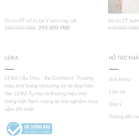
Sơ mi DT cổ to bẻ V kèm tag cài
Sơ mi DT suôn
Giá
Giá
589.000
VNĐ
295.000
VNĐ
649.000
VNĐ
gốc
hiện
là:
tại
589.000 VNĐ.
là:
295.000 VNĐ.
LEIKA
HỖ TRỢ KH
LEIKA | Be Chic - Be Confident. Thương
Giới thiệu
hiệu thời trang nữ hướng tới vẻ đẹp hiện
Liên hệ
đại. LEIKA Tự hào là thương hiệu thời
trang Việt Nam mang lại trải nghiệm mua
Góp ý
sắm tốt nhất.
Hướng dẫn m