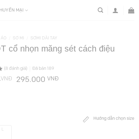
HUYẾN MẠI
ÁO
/
SƠ MI
/
SƠMI DÀI TAY
T cổ nhọn măng sét cách điệu
(
8
đánh giá)
Đã bán
189
VNĐ
Giá
VNĐ
Giá
0
295.000
gốc
hiện
là:
tại
589.000 VNĐ.
là:
295.000 VNĐ.
Hướng dẫn chọn size
L