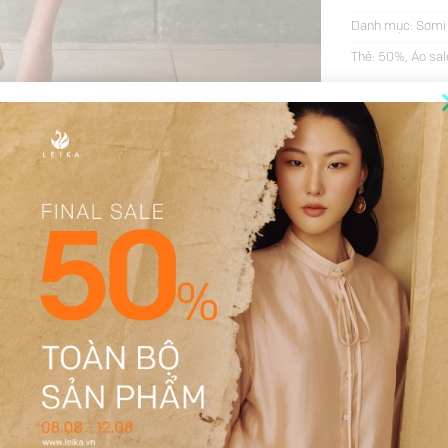
Danh mục:
Sơmi 
Thẻ:
50%
,
Áo sal
THÔNG TIN BỔ SUNG
ĐÁNH GIÁ (8)
Nâu, Trắng
S, M, L