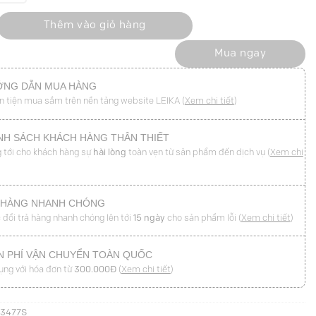
họn măng sét cách điệu số lượng
Thêm vào giỏ hàng
Mua ngay
NG DẪN MUA HÀNG
n tiện mua sắm trên nền tảng website LEIKA (
Xem chi tiết
)
NH SÁCH KHÁCH HÀNG THÂN THIẾT
 tới cho khách hàng sự
hài lòng
toàn vẹn từ sản phẩm đến dịch vụ (
Xem chi
 HÀNG NHANH CHÓNG
 đổi trả hàng nhanh chóng lên tới
15 ngày
cho sản phẩm lỗi (
Xem chi tiết
)
N PHÍ VẬN CHUYỂN TOÀN QUỐC
ụng với hóa đơn từ
300.000Đ
(
Xem chi tiết
)
D3477S