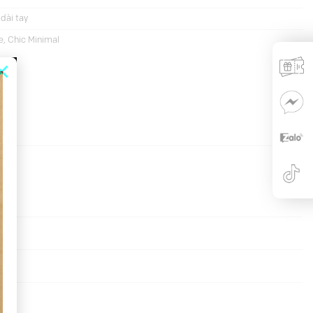
dài tay
e
,
Chic Minimal
×