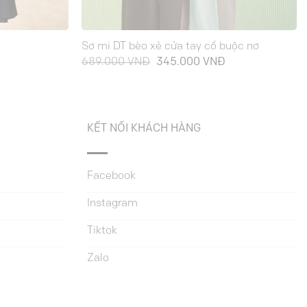
Sơ mi DT bèo xẻ cửa tay cổ buộc nơ
iá
Giá
Giá
689.000
VNĐ
345.000
VNĐ
iện
gốc
hiện
ại
là:
tại
à:
689.000 VNĐ.
là:
15.000 VNĐ.
345.000 VNĐ.
KẾT NỐI KHÁCH HÀNG
Facebook
Instagram
Tiktok
Zalo