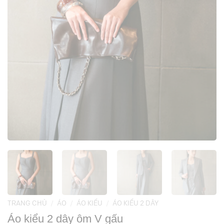
TRANG CHỦ
/
ÁO
/
ÁO KIỂU
/
ÁO KIỂU 2 DÂY
Áo kiểu 2 dây ôm V gấu