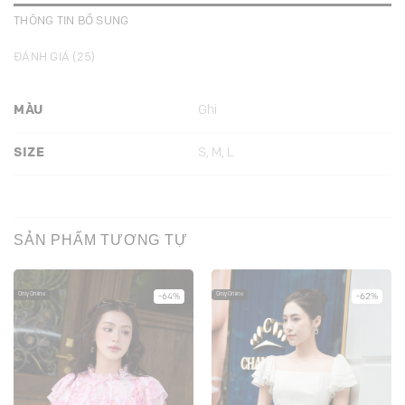
THÔNG TIN BỔ SUNG
ĐÁNH GIÁ (25)
MÀU
Ghi
SIZE
S, M, L
SẢN PHẨM TƯƠNG TỰ
Only Online
Only Online
-64%
-62%