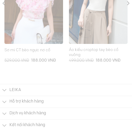
Áo kiểu croptop tay bèo cổ
Sơ mi CT bèo ngực nơ cổ
vuông
Giá
Giá
Giá
Giá
529.000
VNĐ
188.000
VNĐ
499.000
VNĐ
188.000
VNĐ
gốc
hiện
gốc
hiện
là:
tại
là:
tại
529.000 VNĐ.
là:
499.000 VNĐ.
là:
000 VNĐ.
188.000 VNĐ.
188.0
LEIKA
Hỗ trợ khách hàng
Dịch vụ khách hàng
Kết nối khách hàng