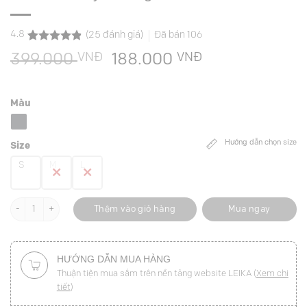
4.8
(
25
đánh giá)
Đã bán
106
4.8
25
trên 5
VNĐ
Giá
VNĐ
Giá
399.000
188.000
dựa trên
đánh giá
gốc
hiện
là:
tại
Màu
399.000 VNĐ.
là:
188.000 VNĐ.
Hướng dẫn chọn size
Size
S
M
L
Áo kiểu 2 dây ôm V gấu số lượng
Thêm vào giỏ hàng
Mua ngay
HƯỚNG DẪN MUA HÀNG
Thuận tiện mua sắm trên nền tảng website LEIKA (
Xem chi
tiết
)