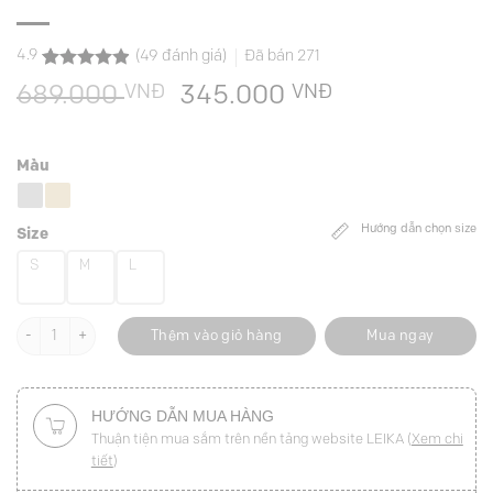
4.9
(
49
đánh giá)
Đã bán
271
4.9
49
trên 5
VNĐ
Giá
VNĐ
Giá
689.000
345.000
dựa trên
đánh giá
gốc
hiện
là:
tại
Màu
689.000 VNĐ.
là:
345.000 VNĐ
Hướng dẫn chọn size
Size
S
M
L
Áo kiểu SN cổ V cá eo sau số lượng
Thêm vào giỏ hàng
Mua ngay
HƯỚNG DẪN MUA HÀNG
Thuận tiện mua sắm trên nền tảng website LEIKA (
Xem chi
tiết
)