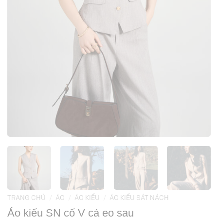
TRANG CHỦ
/
ÁO
/
ÁO KIỂU
/
ÁO KIỂU SÁT NÁCH
Áo kiểu SN cổ V cá eo sau