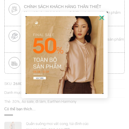
CHÍNH SÁCH KHÁCH HÀNG THÂN THIẾT
Mang tới cho khách hàng sự
hài lòng
toàn vẹn từ sản phẩm
×
đến dịch vụ (
Xem chi tiết
)
ĐỔI HÀNG NHANH CHÓNG
Được đổi trả hàng nhanh chóng lên tới
15 ngày
cho sản phẩm
lỗi (
Xem chi tiết
)
MIỄN PHÍ VẬN CHUYỂN TOÀN QUỐC
Áp dụng với hóa đơn từ
300.000Đ
(
Xem chi tiết
)
SKU:
26X01C1-BN5251S
Danh mục:
Áo kiểu sát nách
Thẻ:
30%
,
Áo sale
,
đi làm
,
Earthen Harmony
Có thể bạn thích…
Quần suông moi vát cong, túi đính cúc