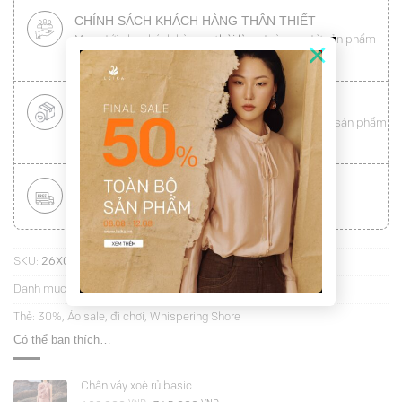
CHÍNH SÁCH KHÁCH HÀNG THÂN THIẾT
Mang tới cho khách hàng sự
hài lòng
toàn vẹn từ sản phẩm
×
đến dịch vụ (
Xem chi tiết
)
ĐỔI HÀNG NHANH CHÓNG
Được đổi trả hàng nhanh chóng lên tới
15 ngày
cho sản phẩm
lỗi (
Xem chi tiết
)
MIỄN PHÍ VẬN CHUYỂN TOÀN QUỐC
Áp dụng với hóa đơn từ
300.000Đ
(
Xem chi tiết
)
SKU:
26X04C2-BN5436S
Danh mục:
Áo kiểu sát nách
Thẻ:
30%
,
Áo sale
,
đi chơi
,
Whispering Shore
Có thể bạn thích…
Chân váy xoè rủ basic