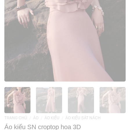
TRANG CHỦ
/
ÁO
/
ÁO KIỂU
/
ÁO KIỂU SÁT NÁCH
Áo kiểu SN croptop hoa 3D