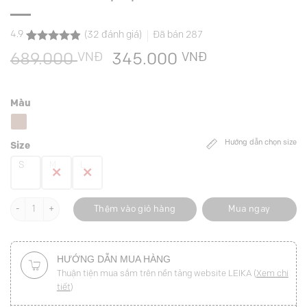
4.9
(
32
đánh giá)
Đã bán
287
4.9
32
trên 5
VNĐ
Giá
VNĐ
Giá
689.000
345.000
dựa trên
đánh giá
gốc
hiện
là:
tại
Màu
689.000 VNĐ.
là:
345.000 VNĐ
Hướng dẫn chọn size
Size
S
M
L
Áo kiểu SN croptop hoa 3D số lượng
Thêm vào giỏ hàng
Mua ngay
HƯỚNG DẪN MUA HÀNG
Thuận tiện mua sắm trên nền tảng website LEIKA (
Xem chi
tiết
)