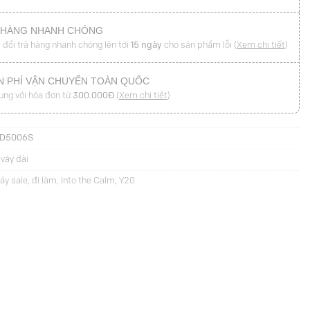
 HÀNG NHANH CHÓNG
 đổi trả hàng nhanh chóng lên tới
15 ngày
cho sản phẩm lỗi (
Xem chi tiết
)
N PHÍ VẬN CHUYỂN TOÀN QUỐC
ụng với hóa đơn từ
300.000Đ
(
Xem chi tiết
)
JD5006S
váy dài
áy sale
,
đi làm
,
Into the Calm
,
Y20