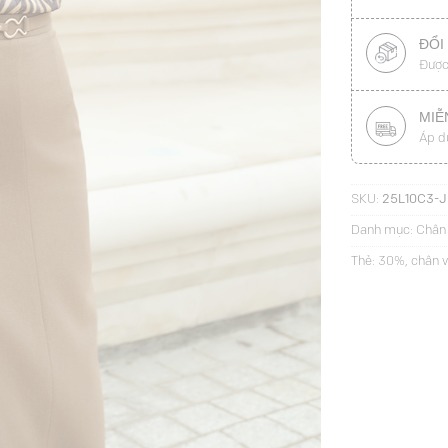
ĐỔI
Được
MIỄ
Áp d
SKU:
25L10C3-
Danh mục:
Chân 
Thẻ:
30%
,
chân v