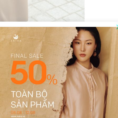
THÔNG TIN BỔ SUNG
ĐÁNH GIÁ (14)
Đen, Nâu
S, M, L