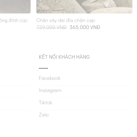
ông đính cúc
Chân váy dài đỉa chặn cạp
Giá
Giá
Giá
729.000
VNĐ
365.000
VNĐ
hiện
gốc
hiện
ại
là:
tại
à:
729.000 VNĐ.
là:
365.000 VNĐ.
365.000 VNĐ.
KẾT NỐI KHÁCH HÀNG
Facebook
Instagram
Tiktok
Zalo