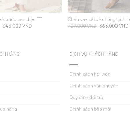
xẻ trước can điệu TT
Chân váy dài xẻ chồng lệch h
Giá
Giá
Giá
Đ
345.000
VNĐ
729.000
VNĐ
365.000
VNĐ
gốc
hiện
gốc
là:
tại
là:
t
689.000 VNĐ.
là:
729.000 VNĐ.
l
345.000 VNĐ.
ÁCH HÀNG
DỊCH VỤ KHÁCH HÀNG
Chính sách hội viên
Chính sách vận chuyển
Quy định đổi trả
ua hàng
Chính sách bảo mật