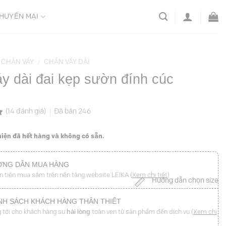
HUYẾN MẠI
CHÂN VÁY
/
CHÂN VÁY DÀI
y dài đai kẹp sườn đính cúc
(
14
đánh giá)
Đã bán
246
iện đã hết hàng và không có sẵn.
NG DẪN MUA HÀNG
n tiện mua sắm trên nền tảng website LEIKA (
Xem chi tiết
)
Hướng dẫn chọn size
NH SÁCH KHÁCH HÀNG THÂN THIẾT
 tới cho khách hàng sự
hài lòng
toàn vẹn từ sản phẩm đến dịch vụ (
Xem chi