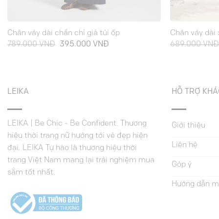
Chân váy dài chần chỉ giả túi ốp
Chân váy dài 
Giá
Giá
789.000
VNĐ
395.000
VNĐ
689.000
VN
gốc
hiện
là:
tại
789.000 VNĐ.
là:
395.000 VNĐ.
LEIKA
HỖ TRỢ KH
LEIKA | Be Chic - Be Confident. Thương
Giới thiệu
hiệu thời trang nữ hướng tới vẻ đẹp hiện
Liên hệ
đại. LEIKA Tự hào là thương hiệu thời
trang Việt Nam mang lại trải nghiệm mua
Góp ý
sắm tốt nhất.
Hướng dẫn m