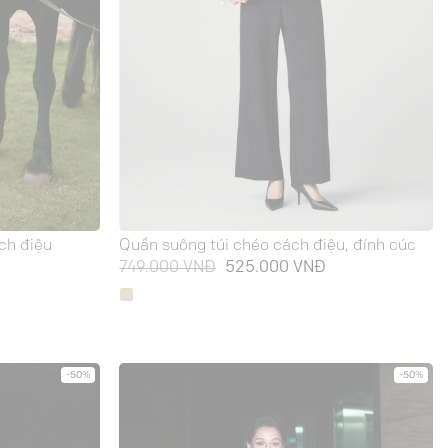
ch điệu
Quần suông túi chéo cách điệu, đính cúc
Giá
Giá
Giá
749.000
VNĐ
525.000
VNĐ
hiện
gốc
hiện
ại
là:
tại
à:
749.000 VNĐ.
là:
385.000 VNĐ.
525.000 VNĐ.
-50%
-50%