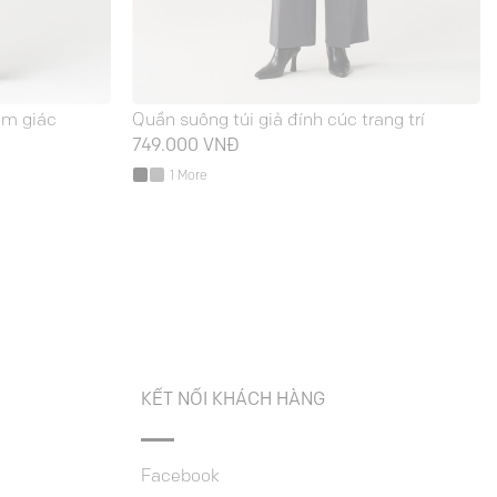
am giác
Quần suông túi giả đính cúc trang trí
iá
749.000
VNĐ
iện
1 More
ại
à:
75.000 VNĐ.
KẾT NỐI KHÁCH HÀNG
Facebook