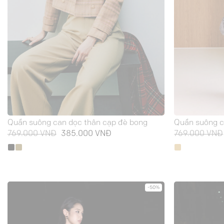
Quần suông can dọc thân cạp đè bong
Quần suông cạ
Giá
Giá
769.000
VNĐ
385.000
VNĐ
769.000
VNĐ
gốc
hiện
là:
tại
769.000 VNĐ.
là:
385.000 VNĐ.
-50%