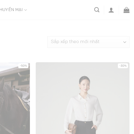
HUYẾN MẠI
-50%
-30%