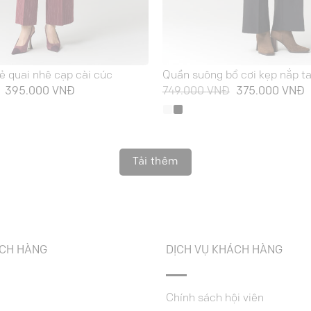
ẻ quai nhê cạp cài cúc
Quần suông bổ cơi kẹp nắp t
Giá
Giá
Giá
G
395.000
VNĐ
749.000
VNĐ
375.000
VNĐ
gốc
hiện
gốc
h
là:
tại
là:
t
789.000 VNĐ.
là:
749.000 VNĐ.
l
395.000 VNĐ.
3
Tải thêm
ÁCH HÀNG
DỊCH VỤ KHÁCH HÀNG
Chính sách hội viên