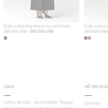
Quần suông ống rộng lý xúp giữa trước
Quần suông k
Giá
Giá
789.000
VNĐ
395.000
VNĐ
789.000
VNĐ
gốc
hiện
là:
tại
789.000 VNĐ.
là:
395.000 VNĐ.
LEIKA
HỖ TRỢ KH
LEIKA | Be Chic - Be Confident. Thương
Giới thiệu