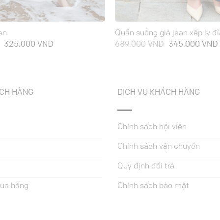
en
Quần suông giả jean xếp ly đỉ
Giá
Giá
Giá
325.000
VNĐ
689.000
VNĐ
345.000
VNĐ
gốc
hiện
gốc
là:
tại
là:
649.000 VNĐ.
là:
689.000 VNĐ.
325.000 VNĐ.
ÁCH HÀNG
DỊCH VỤ KHÁCH HÀNG
Chính sách hội viên
Chính sách vận chuyển
Quy định đổi trả
ua hàng
Chính sách bảo mật