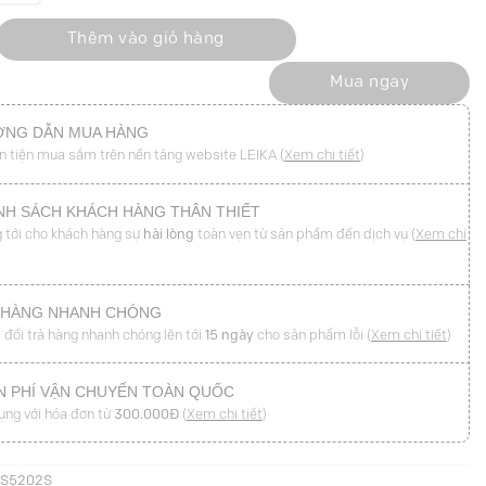
i chéo đính cúc số lượng
Thêm vào giỏ hàng
Mua ngay
NG DẪN MUA HÀNG
n tiện mua sắm trên nền tảng website LEIKA (
Xem chi tiết
)
NH SÁCH KHÁCH HÀNG THÂN THIẾT
 tới cho khách hàng sự
hài lòng
toàn vẹn từ sản phẩm đến dịch vụ (
Xem chi
 HÀNG NHANH CHÓNG
 đổi trả hàng nhanh chóng lên tới
15 ngày
cho sản phẩm lỗi (
Xem chi tiết
)
N PHÍ VẬN CHUYỂN TOÀN QUỐC
ụng với hóa đơn từ
300.000Đ
(
Xem chi tiết
)
QS5202S