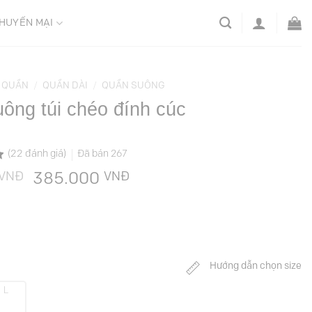
HUYẾN MẠI
QUẦN
/
QUẦN DÀI
/
QUẦN SUÔNG
ông túi chéo đính cúc
(
22
đánh giá)
Đã bán
267
VNĐ
Giá
VNĐ
Giá
385.000
gốc
hiện
là:
tại
769.000 VNĐ.
là:
385.000 VNĐ.
Hướng dẫn chọn size
L