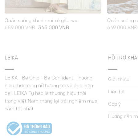
Quần suông khoá moi xẻ gấu sau
Quần suông r
Giá
Giá
689.000
VNĐ
345.000
VNĐ
649.000
VNĐ
gốc
hiện
là:
tại
689.000 VNĐ.
là:
345.000 VNĐ.
LEIKA
HỖ TRỢ KH
LEIKA | Be Chic - Be Confident. Thương
Giới thiệu
hiệu thời trang nữ hướng tới vẻ đẹp hiện
Liên hệ
đại. LEIKA Tự hào là thương hiệu thời
trang Việt Nam mang lại trải nghiệm mua
Góp ý
sắm tốt nhất.
Hướng dẫn m