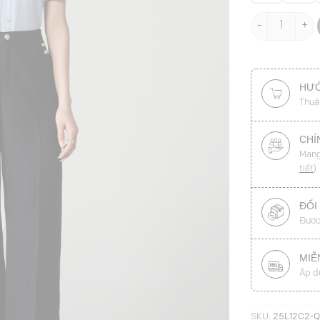
Quần suông tú
HƯỚ
Thuậ
CHÍ
Mang
tiết
)
ĐỔI
Được
MIỄ
Áp d
SKU:
25L12C2-