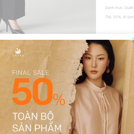
Danh mục:
Quần
Thẻ:
50%
,
đi làm
THÔNG TIN BỔ SUNG
ĐÁNH GIÁ (22)
Be, Đen
S, M, L