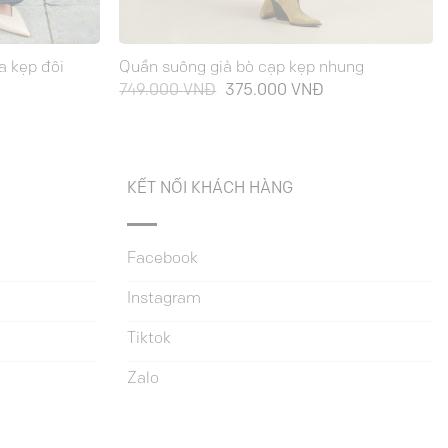
a kẹp đôi
Quần suông giả bò cạp kẹp nhung
Giá
Giá
Giá
749.000
VNĐ
375.000
VNĐ
hiện
gốc
hiện
tại
là:
tại
là:
749.000 VNĐ.
là:
345.000 VNĐ.
375.000 VNĐ.
KẾT NỐI KHÁCH HÀNG
Facebook
Instagram
Tiktok
Zalo