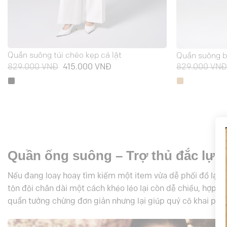
Quần suông túi chéo kẹp cá lật
Quần suông b
Giá
Giá
829.000
VNĐ
415.000
VNĐ
829.000
VN
gốc
hiện
là:
tại
829.000 VNĐ.
là:
415.000 VNĐ.
Quần ống suông – Trợ thủ đắc lực
Nếu đang loay hoay tìm kiếm một item vừa dễ phối đồ lại 
tôn đôi chân dài một cách khéo léo lại còn dễ chiều, hợp v
quần tưởng chừng đơn giản nhưng lại giúp quý cô khai phá 