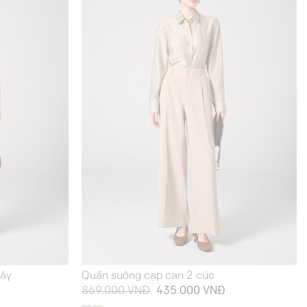
dây
Quần suông cạp can 2 cúc
iá
Giá
Giá
869.000
VNĐ
435.000
VNĐ
iện
gốc
hiện