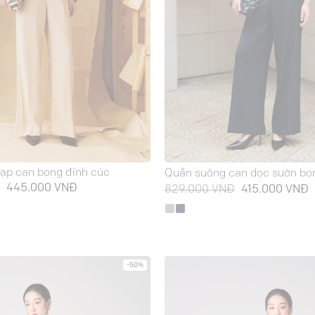
ạp can bong đính cúc
Quần suông can dọc sườn bo
Giá
Giá
Đ
445.000
VNĐ
Giá
G
829.000
VNĐ
415.000
VNĐ
gốc
hiện
gốc
h
là:
tại
là:
t
889.000 VNĐ.
là:
829.000 VNĐ.
l
445.000 VNĐ.
4
-50%