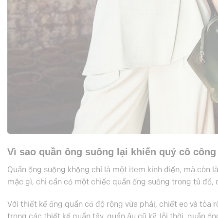
Vì sao quần ông suông lại khiến quý cô công
Quần ống suông
không chỉ là một item kinh điển, mà còn l
mặc gì, chỉ cần có một chiếc quần ống suông trong tủ đồ, dù
Với thiết kế ống quần có độ rộng vừa phải, chiết eo và tỏ
trong các thiết kế quần tây, quần âu cũ kỹ, lỗi thời, quần 