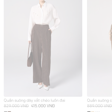
Quần suông dây vắt chéo luồn đai
Quần suông c
Giá
Giá
829.000
VNĐ
415.000
VNĐ
889.000
VN
gốc
hiện