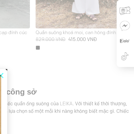
cạp đính cúc
Quần suông khoá moi, can hông đính cúc
iá
Giá
Giá
829.000
VNĐ
415.000
VNĐ
iện
gốc
hiện
ại
là:
tại
à:
829.000 VNĐ.
là:
15.000 VNĐ.
415.000 VNĐ.
×
cô công sở
ột chiếc quần ống suông của
LEIKA
. Với thiết kế thời thượng,
thành lựa chọn số một mỗi khi nàng không biết mặc gì. Chiếc