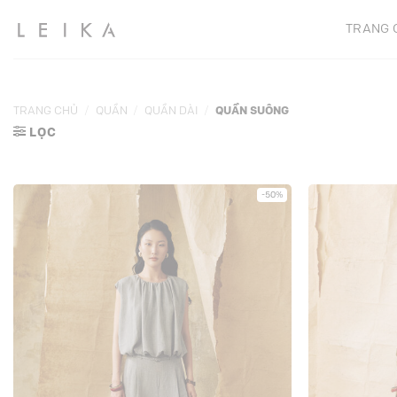
Chuyển
TRANG 
đến
nội
dung
TRANG CHỦ
/
QUẦN
/
QUẦN DÀI
/
QUẦN SUÔNG
LỌC
-50%