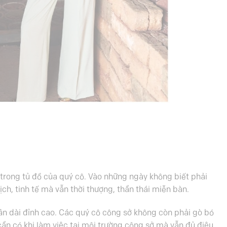
 trong tủ đồ của quý cô. Vào những ngày không biết phải
ịch, tinh tế mà vẫn thời thượng, thần thái miễn bàn.
hân dài đỉnh cao. Các quý cô công sở không còn phải gò bó
 cần có khi làm việc tại môi trường công sở mà vẫn đủ điệu