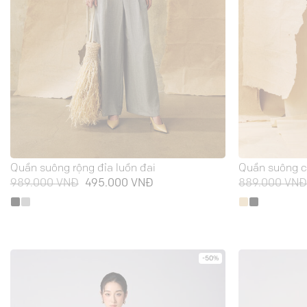
Quần suông rộng đỉa luồn đai
Quần suông c
Giá
Giá
989.000
VNĐ
495.000
VNĐ
889.000
VN
gốc
hiện
là:
tại
989.000 VNĐ.
là:
495.000 VNĐ.
-50%