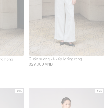
Quần suông kẻ xếp ly ống rộng
ng hông
829.000
VNĐ
iá
iện
ại
à:
15.000 VNĐ.
-50%
-50%