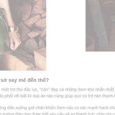
 sở say mê đến thế?
à một trợ thủ đắc lực, “cân” đẹp cả những item khó nhằn nhất
 phối với bất kỳ loại áo nào cũng giúp quý cô trở nên thanh l
a rộng dần xuống gót chân khiến item này có sức mạnh hack c
ống suông đáp ứng được hết yêu cầu về sự thanh lịch, chỉn chu