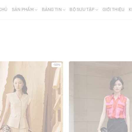
CHỦ
SẢN PHẨM
BẢNG TIN
BỘ SƯU TẬP
GIỚI THIỆU
K
-50%