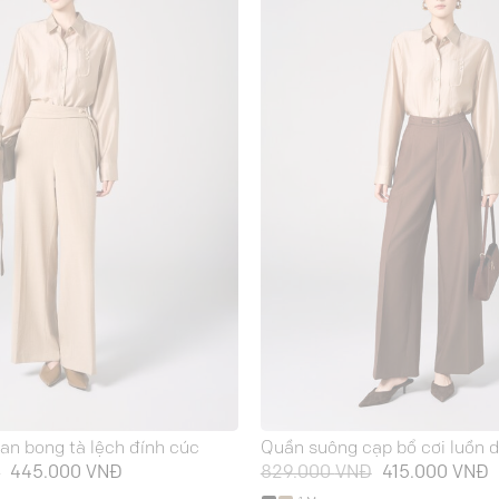
an bong tà lệch đính cúc
Quần suông cạp bổ cơi luồn 
Giá
Giá
Giá
G
Đ
445.000
VNĐ
829.000
VNĐ
415.000
VNĐ
gốc
hiện
gốc
h