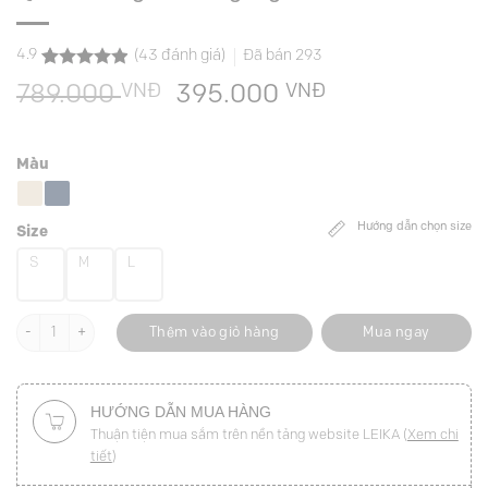
4.9
(
43
đánh giá)
Đã bán
293
4.9
43
trên 5
VNĐ
Giá
VNĐ
Giá
789.000
395.000
dựa trên
đánh giá
gốc
hiện
là:
tại
Màu
789.000 VNĐ.
là:
395.000 VNĐ
Hướng dẫn chọn size
Size
S
M
L
Quần suông túi bổ ngang TT số lượng
Thêm vào giỏ hàng
Mua ngay
HƯỚNG DẪN MUA HÀNG
Thuận tiện mua sắm trên nền tảng website LEIKA (
Xem chi
tiết
)