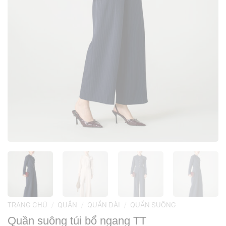
TRANG CHỦ
/
QUẦN
/
QUẦN DÀI
/
QUẦN SUÔNG
Quần suông túi bổ ngang TT