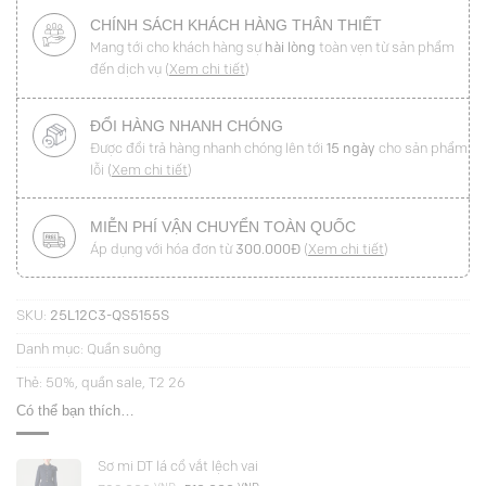
CHÍNH SÁCH KHÁCH HÀNG THÂN THIẾT
Mang tới cho khách hàng sự
hài lòng
toàn vẹn từ sản phẩm
đến dịch vụ (
Xem chi tiết
)
ĐỔI HÀNG NHANH CHÓNG
Được đổi trả hàng nhanh chóng lên tới
15 ngày
cho sản phẩm
lỗi (
Xem chi tiết
)
MIỄN PHÍ VẬN CHUYỂN TOÀN QUỐC
Áp dụng với hóa đơn từ
300.000Đ
(
Xem chi tiết
)
SKU:
25L12C3-QS5155S
Danh mục:
Quần suông
Thẻ:
50%
,
quần sale
,
T2 26
Có thể bạn thích…
Sơ mi DT lá cổ vắt lệch vai