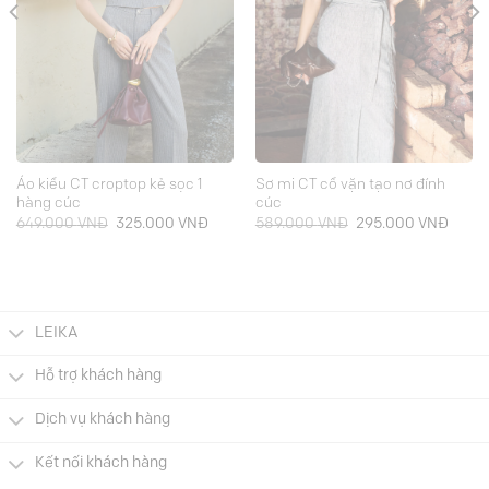
Áo kiểu CT croptop kẻ sọc 1
Sơ mi CT cổ vặn tạo nơ đính
hàng cúc
cúc
Giá
Giá
Giá
Giá
649.000
VNĐ
325.000
VNĐ
589.000
VNĐ
295.000
VNĐ
gốc
hiện
gốc
hiện
là:
tại
là:
tại
649.000 VNĐ.
là:
589.000 VNĐ.
là:
000 VNĐ.
325.000 VNĐ.
295.0
LEIKA
Hỗ trợ khách hàng
Dịch vụ khách hàng
Kết nối khách hàng