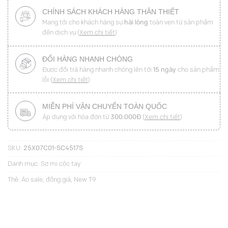
CHÍNH SÁCH KHÁCH HÀNG THÂN THIẾT
Mang tới cho khách hàng sự
hài lòng
toàn vẹn từ sản phẩm
đến dịch vụ (
Xem chi tiết
)
ĐỔI HÀNG NHANH CHÓNG
Được đổi trả hàng nhanh chóng lên tới
15 ngày
cho sản phẩm
lỗi (
Xem chi tiết
)
MIỄN PHÍ VẬN CHUYỂN TOÀN QUỐC
Áp dụng với hóa đơn từ
300.000Đ
(
Xem chi tiết
)
SKU:
25X07C01-SC4517S
Danh mục:
Sơ mi cộc tay
Thẻ:
Áo sale
,
đồng giá
,
New T9