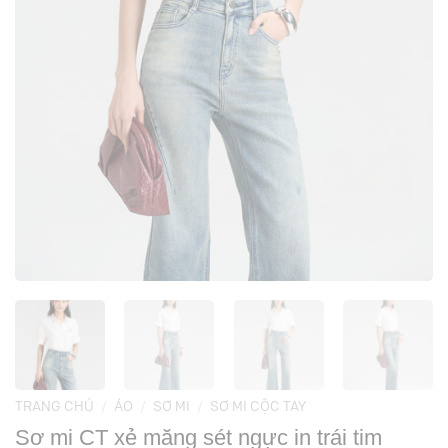
TRANG CHỦ
/
ÁO
/
SƠ MI
/
SƠ MI CỘC TAY
Sơ mi CT xẻ măng sét ngực in trái tim