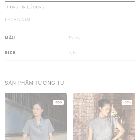
THÔNG TIN BỔ SUNG
ĐÁNH GIÁ (13)
MÀU
Trắng
SIZE
S, M, L
SẢN PHẨM TƯƠNG TỰ
-50%
-50%