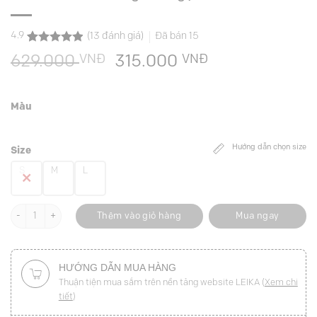
4.9
(
13
đánh giá)
Đã bán
15
4.9
13
trên 5
VNĐ
Giá
VNĐ
Giá
629.000
315.000
dựa trên
đánh giá
gốc
hiện
là:
tại
Màu
629.000 VNĐ.
là:
315.000 VNĐ.
Hướng dẫn chọn size
Size
S
M
L
Sơ mi CT xẻ măng sét ngực in trái tim số lượng
Thêm vào giỏ hàng
Mua ngay
HƯỚNG DẪN MUA HÀNG
Thuận tiện mua sắm trên nền tảng website LEIKA (
Xem chi
tiết
)