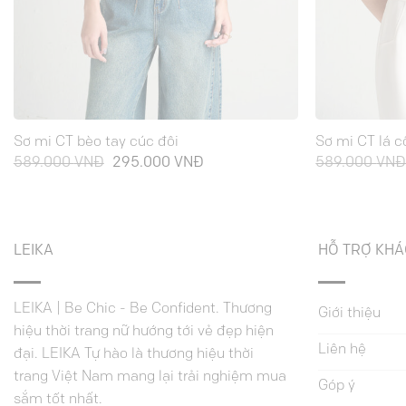
Sơ mi CT bèo tay cúc đôi
Sơ mi CT lá c
Giá
Giá
589.000
VNĐ
295.000
VNĐ
589.000
VN
gốc
hiện
là:
tại
589.000 VNĐ.
là:
295.000 VNĐ.
LEIKA
HỖ TRỢ KH
LEIKA | Be Chic - Be Confident. Thương
Giới thiệu
hiệu thời trang nữ hướng tới vẻ đẹp hiện
Liên hệ
đại. LEIKA Tự hào là thương hiệu thời
trang Việt Nam mang lại trải nghiệm mua
Góp ý
sắm tốt nhất.