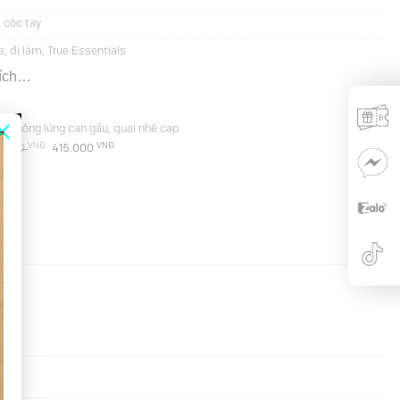
 cộc tay
e
,
đi làm
,
True Essentials
hích…
×
n suông lửng can gấu, quai nhê cạp
VNĐ
Giá
VNĐ
Giá
9.000
415.000
gốc
hiện
là:
tại
829.000 VNĐ.
là:
415.000 VNĐ.