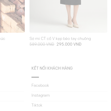
cúc
Sơ mi CT cổ V kẹp bèo tay chuông
Giá
Giá
Giá
589.000
VNĐ
295.000
VNĐ
hiện
gốc
hiện
tại
là:
tại
là:
589.000 VNĐ.
là:
295.000 VNĐ.
295.000 VNĐ.
KẾT NỐI KHÁCH HÀNG
Facebook
Instagram
Tiktok