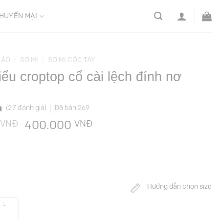
HUYẾN MẠI
ÁO
/
SƠ MI
/
SƠ MI CỘC TAY
iểu croptop cổ cài lệch đính nơ
(
27
đánh giá)
Đã bán
269
VNĐ
Giá
VNĐ
Giá
400.000
gốc
hiện
là:
tại
699.000 VNĐ.
là:
400.000 VNĐ.
Hướng dẫn chọn size
L