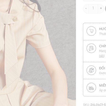
Sơ mi kiểu cro
HƯỚ
Thuậ
CHÍ
Mang
tiết
)
ĐỔI
Được
MIỄ
Áp d
SKU:
26L04C1-