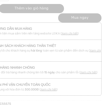
ptop cổ cài lệch đính nơ số lượng
Thêm vào giỏ hàng
Mua ngay
NG DẪN MUA HÀNG
n tiện mua sắm trên nền tảng website LEIKA (
Xem chi tiết
)
NH SÁCH KHÁCH HÀNG THÂN THIẾT
 tới cho khách hàng sự
hài lòng
toàn vẹn từ sản phẩm đến dịch vụ (
Xem chi
 HÀNG NHANH CHÓNG
 đổi trả hàng nhanh chóng lên tới
15 ngày
cho sản phẩm lỗi (
Xem chi tiết
)
N PHÍ VẬN CHUYỂN TOÀN QUỐC
ụng với hóa đơn từ
300.000Đ
(
Xem chi tiết
)
SC5557S