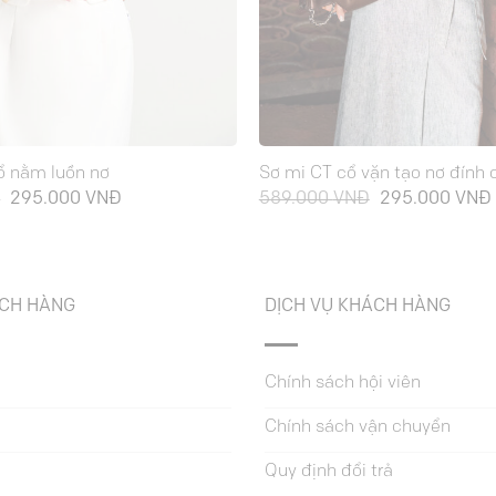
ổ nằm luồn nơ
Sơ mi CT cổ vặn tạo nơ đính 
Giá
Giá
Giá
Đ
295.000
VNĐ
589.000
VNĐ
295.000
VNĐ
gốc
hiện
gốc
là:
tại
là:
589.000 VNĐ.
là:
589.000 VNĐ.
295.000 VNĐ.
ÁCH HÀNG
DỊCH VỤ KHÁCH HÀNG
Chính sách hội viên
Chính sách vận chuyển
Quy định đổi trả