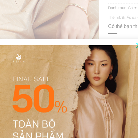
Danh mục:
Sơ mi
Thẻ:
30%
,
Áo sal
Có thể bạn t
Quầ
82
THÔNG TIN BỔ SUNG
ĐÁNH GIÁ (27)
Dương