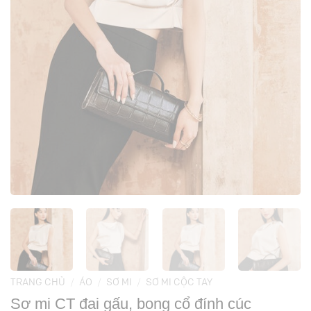
TRANG CHỦ
/
ÁO
/
SƠ MI
/
SƠ MI CỘC TAY
Sơ mi CT đai gấu, bong cổ đính cúc