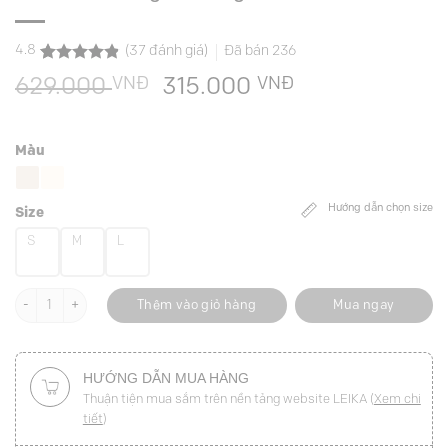
4.8
(
37
đánh giá)
Đã bán
236
4.8
37
trên 5
VNĐ
Giá
VNĐ
Giá
629.000
315.000
dựa trên
đánh giá
gốc
hiện
là:
tại
Màu
629.000 VNĐ.
là:
315.000 VNĐ.
Hướng dẫn chọn size
Size
S
M
L
Sơ mi CT đai gấu, bong cổ đính cúc số lượng
Thêm vào giỏ hàng
Mua ngay
HƯỚNG DẪN MUA HÀNG
Thuận tiện mua sắm trên nền tảng website LEIKA (
Xem chi
tiết
)