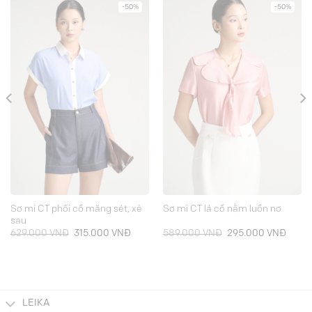
-50%
-50%
Sơ mi CT phối cổ măng sét, xẻ
Sơ mi CT lá cổ nằm luồn nơ
sau
Giá
Giá
Giá
Giá
629.000
VNĐ
315.000
VNĐ
589.000
VNĐ
295.000
VNĐ
gốc
hiện
gốc
hiện
là:
tại
là:
tại
629.000 VNĐ.
là:
589.000 VNĐ.
là:
000 VNĐ.
315.000 VNĐ.
295.0
LEIKA