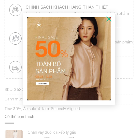
CHÍNH SÁCH KHÁCH HÀNG THÂN THIẾT
Mang tới cho khách hàng sự
hài lòng
toàn vẹn từ sản phẩm
×
đến dịch vụ (
Xem chi tiết
)
ĐỔI HÀNG NHANH CHÓNG
Được đổi trả hàng nhanh chóng lên tới
15 ngày
cho sản phẩm
lỗi (
Xem chi tiết
)
MIỄN PHÍ VẬN CHUYỂN TOÀN QUỐC
Áp dụng với hóa đơn từ
300.000Đ
(
Xem chi tiết
)
SKU:
26X03C3-SC5386S
Danh mục:
Sơ mi cộc tay
Thẻ:
30%
,
Áo sale
,
đi làm
,
Serenely Aligned
Có thể bạn thích…
Chân váy đuôi cá xếp ly gấu