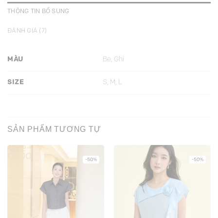
THÔNG TIN BỔ SUNG
ĐÁNH GIÁ (7)
MÀU
Be, Ghi
SIZE
S, M, L
SẢN PHẨM TƯƠNG TỰ
-50%
-50%