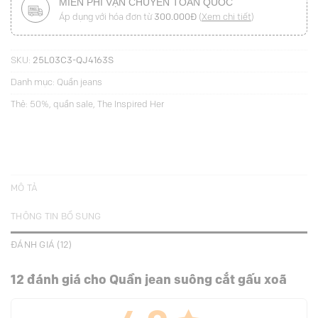
MIỄN PHÍ VẬN CHUYỂN TOÀN QUỐC
Áp dụng với hóa đơn từ
300.000Đ
(
Xem chi tiết
)
SKU:
25L03C3-QJ4163S
Danh mục:
Quần jeans
Thẻ:
50%
,
quần sale
,
The Inspired Her
MÔ TẢ
THÔNG TIN BỔ SUNG
ĐÁNH GIÁ (12)
12 đánh giá cho
Quần jean suông cắt gấu xoã