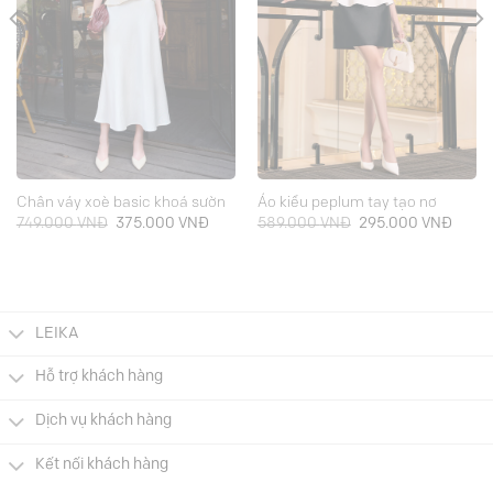
Chân váy xoè basic khoá sườn
Áo kiểu peplum tay tạo nơ
Giá
Giá
Giá
Giá
749.000
VNĐ
375.000
VNĐ
589.000
VNĐ
295.000
VNĐ
gốc
hiện
gốc
hiện
là:
tại
là:
tại
749.000 VNĐ.
là:
589.000 VNĐ.
là:
.000 VNĐ.
375.000 VNĐ.
295.0
LEIKA
Hỗ trợ khách hàng
Dịch vụ khách hàng
Kết nối khách hàng