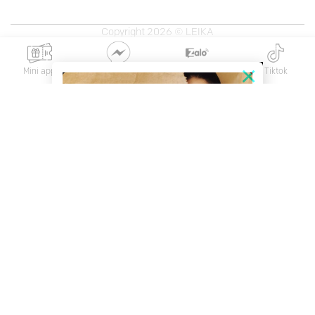
Copyright 2026 © LEIKA
×
Mini app
Messenger
Zalo
Tiktok