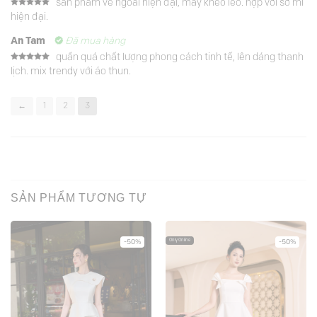
sản phẩm vẻ ngoài hiện đại, may khéo léo. hợp với sơ mi
Được xếp
hiện đại.
hạng
5
5
sao
An Tam
Đã mua hàng
quần quá chất lượng phong cách tinh tế, lên dáng thanh
Được xếp
lịch. mix trendy với áo thun.
hạng
5
5
sao
←
1
2
3
SẢN PHẨM TƯƠNG TỰ
Only Online
-50%
-50%