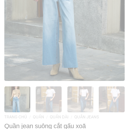
TRANG CHỦ
/
QUẦN
/
QUẦN DÀI
/
QUẦN JEANS
Quần jean suông cắt gấu xoã