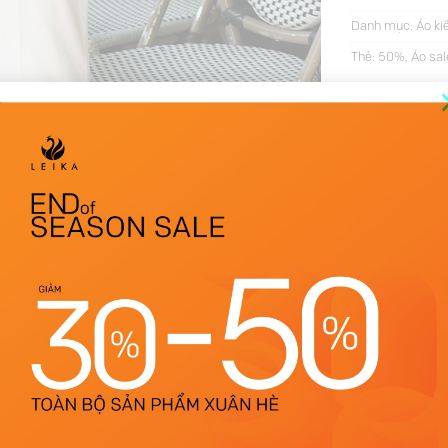
Danh mục:
Áo ki
Thẻ:
50%
,
Áo sal
THÔNG TIN BỔ SUNG
ĐÁNH GIÁ (13)
Nâu
S, M, L