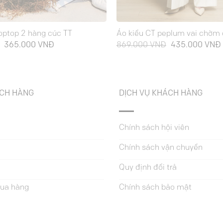
optop 2 hàng cúc TT
Áo kiểu CT peplum vai chờm 
Giá
Giá
Giá
365.000
VNĐ
869.000
VNĐ
435.000
VNĐ
gốc
hiện
gốc
là:
tại
là:
729.000 VNĐ.
là:
869.000 VNĐ.
365.000 VNĐ.
ÁCH HÀNG
DỊCH VỤ KHÁCH HÀNG
Chính sách hội viên
Chính sách vận chuyển
Quy định đổi trả
ua hàng
Chính sách bảo mật