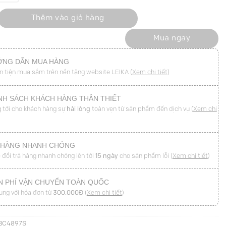
lum vai rơi lệch số lượng
Thêm vào giỏ hàng
Mua ngay
NG DẪN MUA HÀNG
n tiện mua sắm trên nền tảng website LEIKA (
Xem chi tiết
)
NH SÁCH KHÁCH HÀNG THÂN THIẾT
 tới cho khách hàng sự
hài lòng
toàn vẹn từ sản phẩm đến dịch vụ (
Xem chi
 HÀNG NHANH CHÓNG
 đổi trả hàng nhanh chóng lên tới
15 ngày
cho sản phẩm lỗi (
Xem chi tiết
)
N PHÍ VẬN CHUYỂN TOÀN QUỐC
ụng với hóa đơn từ
300.000Đ
(
Xem chi tiết
)
BC4897S