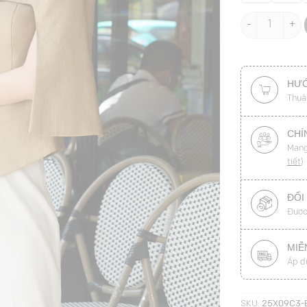
Áo kiểu CT pep
HƯỚ
Thuậ
CHÍ
Mang
tiết
)
ĐỔI
Được
MIỄ
Áp d
SKU:
25X09C3-