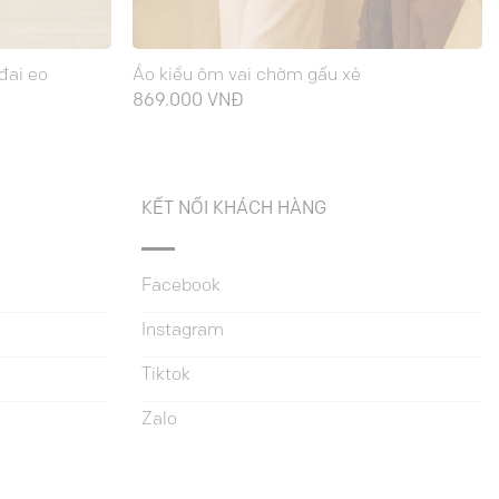
đai eo
Áo kiểu ôm vai chờm gấu xẻ
Giá
869.000
VNĐ
hiện
tại
là:
435.000 VNĐ.
KẾT NỐI KHÁCH HÀNG
Facebook
Instagram
Tiktok
Zalo