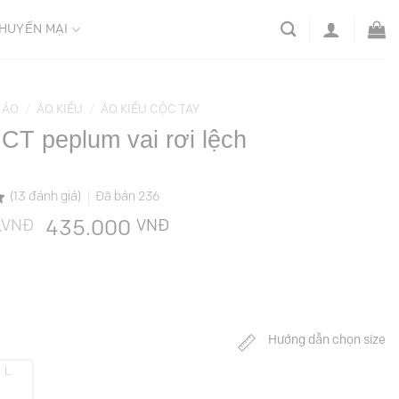
HUYẾN MẠI
ÁO
/
ÁO KIỂU
/
ÁO KIỂU CỘC TAY
 CT peplum vai rơi lệch
(
13
đánh giá)
Đã bán
236
VNĐ
Giá
VNĐ
Giá
0
435.000
gốc
hiện
là:
tại
869.000 VNĐ.
là:
435.000 VNĐ.
Hướng dẫn chọn size
L