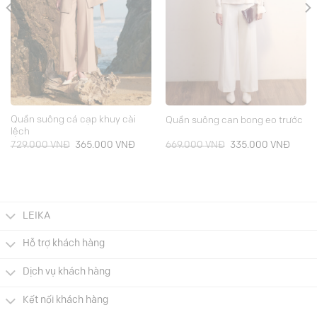
Quần suông cá cạp khuy cài
Quần suông can bong eo trước
lệch
Giá
Giá
Giá
Giá
729.000
VNĐ
365.000
VNĐ
669.000
VNĐ
335.000
VNĐ
gốc
hiện
gốc
hiện
là:
tại
là:
tại
729.000 VNĐ.
là:
669.000 VNĐ.
là:
000 VNĐ.
365.000 VNĐ.
335.0
LEIKA
Hỗ trợ khách hàng
Dịch vụ khách hàng
Kết nối khách hàng