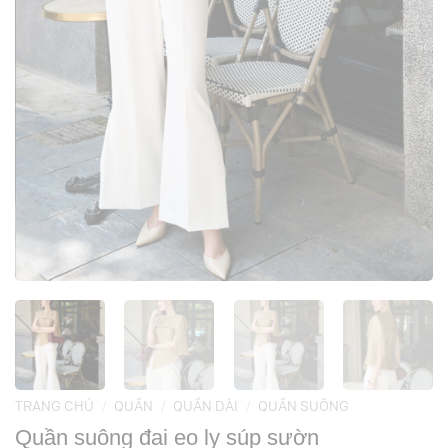
TRANG CHỦ
/
QUẦN
/
QUẦN DÀI
/
QUẦN SUÔNG
Quần suông đai eo ly súp sườn