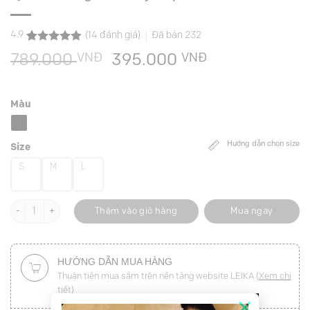
4.9
(
14
đánh giá)
Đã bán
232
4.9
14
trên 5
VNĐ
Giá
VNĐ
Giá
789.000
395.000
dựa trên
đánh giá
gốc
hiện
là:
tại
Màu
789.000 VNĐ.
là:
395.000 VNĐ
Hướng dẫn chọn size
Size
S
M
L
Quần suông đai eo ly súp sườn số lượng
Thêm vào giỏ hàng
Mua ngay
HƯỚNG DẪN MUA HÀNG
Thuận tiện mua sắm trên nền tảng website LEIKA (
Xem chi
tiết
)
×