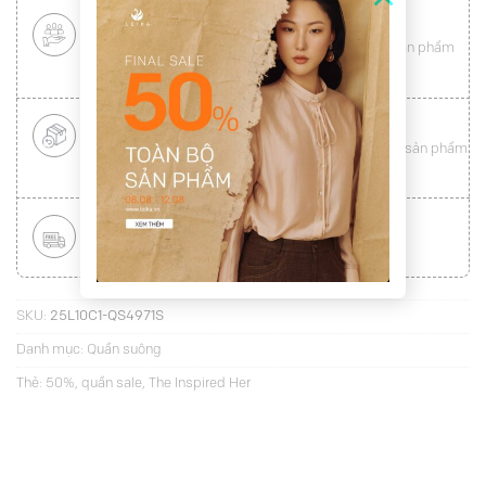
CHÍNH SÁCH KHÁCH HÀNG THÂN THIẾT
Mang tới cho khách hàng sự
hài lòng
toàn vẹn từ sản phẩm
đến dịch vụ (
Xem chi tiết
)
ĐỔI HÀNG NHANH CHÓNG
Được đổi trả hàng nhanh chóng lên tới
15 ngày
cho sản phẩm
lỗi (
Xem chi tiết
)
MIỄN PHÍ VẬN CHUYỂN TOÀN QUỐC
Áp dụng với hóa đơn từ
300.000Đ
(
Xem chi tiết
)
SKU:
25L10C1-QS4971S
Danh mục:
Quần suông
Thẻ:
50%
,
quần sale
,
The Inspired Her