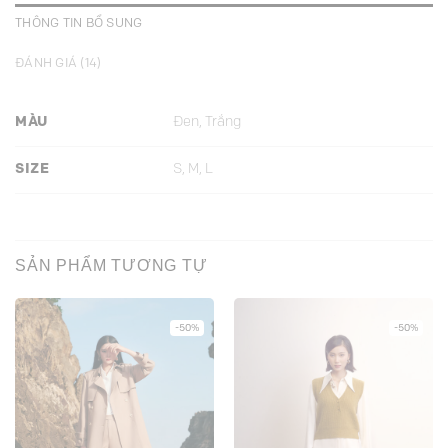
THÔNG TIN BỔ SUNG
ĐÁNH GIÁ (14)
MÀU
Đen, Trắng
SIZE
S, M, L
SẢN PHẨM TƯƠNG TỰ
-50%
-50%