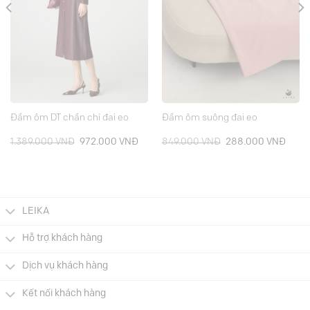
Đầm ôm DT chần chỉ đai eo
Đầm ôm suông đai eo
á
Giá
Giá
Giá
Giá
1.389.000
VNĐ
972.000
VNĐ
849.000
VNĐ
288.000
VNĐ
ện
gốc
hiện
gốc
hiện
là:
tại
là:
tại
1.389.000 VNĐ.
là:
849.000 VNĐ.
là:
5.000 VNĐ.
972.000 VNĐ.
288.
LEIKA
Hỗ trợ khách hàng
Dịch vụ khách hàng
Kết nối khách hàng