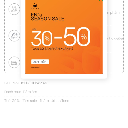
CHÍNH SÁCH KHÁCH HÀNG THÂN THIẾT
Mang tới cho khách hàng sự
hài lòng
toàn vẹn từ sản phẩm
đến dịch vụ (
Xem chi tiết
)
ĐỔI HÀNG NHANH CHÓNG
Được đổi trả hàng nhanh chóng lên tới
15 ngày
cho sản phẩm
lỗi (
Xem chi tiết
)
MIỄN PHÍ VẬN CHUYỂN TOÀN QUỐC
Áp dụng với hóa đơn từ
300.000Đ
(
Xem chi tiết
)
SKU:
26L05C3-DO5634S
Danh mục:
Đầm ôm
Thẻ:
30%
,
đầm sale
,
đi làm
,
Urban Tone