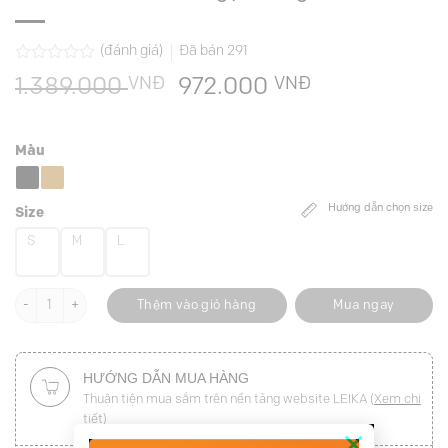
(đánh giá)
Đã bán
291
Được
VNĐ
Giá
VNĐ
Giá
1.389.000
972.000
xếp
hạng
gốc
hiện
0.0
là:
tại
5
Màu
sao
1.389.000 VNĐ.
là:
972.000 VN
Hướng dẫn chọn size
Size
S
M
L
Đầm ôm chờm vai, ngực bóng đính cúc số lượng
Thêm vào giỏ hàng
Mua ngay
HƯỚNG DẪN MUA HÀNG
Thuận tiện mua sắm trên nền tảng website LEIKA (
Xem chi
tiết
)
×