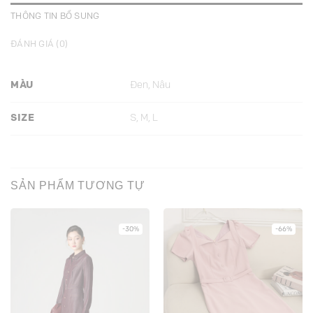
THÔNG TIN BỔ SUNG
ĐÁNH GIÁ (0)
MÀU
Đen, Nâu
SIZE
S, M, L
SẢN PHẨM TƯƠNG TỰ
-30%
-66%