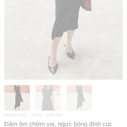
TRANG CHỦ
/
ĐẦM
/
ĐẦM ÔM
Đầm ôm chờm vai, ngực bóng đính cúc