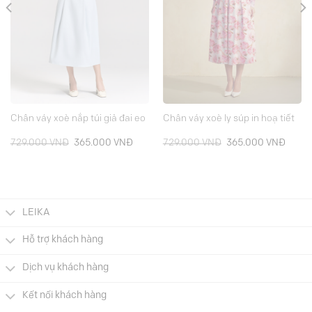
Chân váy xoè nắp túi giả đai eo
Chân váy xoè ly súp in hoạ tiết
Giá
Giá
Giá
Giá
729.000
VNĐ
365.000
VNĐ
729.000
VNĐ
365.000
VNĐ
gốc
hiện
gốc
hiện
là:
tại
là:
tại
729.000 VNĐ.
là:
729.000 VNĐ.
là:
000 VNĐ.
365.000 VNĐ.
365.0
LEIKA
Hỗ trợ khách hàng
Dịch vụ khách hàng
Kết nối khách hàng