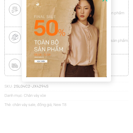
CHÍNH SÁCH KHÁCH HÀNG THÂN THIẾT
Mang tới cho khách hàng sự
hài lòng
toàn vẹn từ sản phẩm
đến dịch vụ (
Xem chi tiết
)
ĐỔI HÀNG NHANH CHÓNG
Được đổi trả hàng nhanh chóng lên tới
15 ngày
cho sản phẩm
lỗi (
Xem chi tiết
)
MIỄN PHÍ VẬN CHUYỂN TOÀN QUỐC
Áp dụng với hóa đơn từ
300.000Đ
(
Xem chi tiết
)
SKU:
25L04C2-JX4294S
Danh mục:
Chân váy xòe
Thẻ:
chân váy sale
,
đồng giá
,
New T8