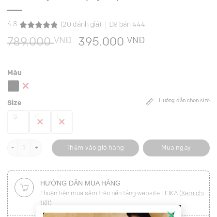
4.8
(
20
đánh giá)
Đã bán
444
4.8
20
trên 5
VNĐ
Giá
VNĐ
Giá
789.000
395.000
dựa trên
đánh giá
gốc
hiện
là:
tại
Màu
789.000 VNĐ.
là:
395.000 VNĐ
Hướng dẫn chọn size
Size
S
M
L
Chân váy xoè xếp ly súp túi sườn số lượng
Thêm vào giỏ hàng
Mua ngay
HƯỚNG DẪN MUA HÀNG
Thuận tiện mua sắm trên nền tảng website LEIKA (
Xem chi
tiết
)
×