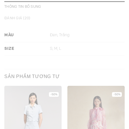
THÔNG TIN BỔ SUNG
ĐÁNH GIÁ (20)
MÀU
Đen, Trắng
SIZE
S, M, L
SẢN PHẨM TƯƠNG TỰ
-50%
-50%