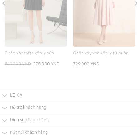
Chân váy tafta xếp ly súp
Chân váy xoè xếp ly túi sườn
Giá
Giá
549.000
VNĐ
275.000
VNĐ
729.000
VNĐ
gốc
hiện
là:
tại
549.000 VNĐ.
là:
000 VNĐ.
275.000 VNĐ.
LEIKA
Hỗ trợ khách hàng
Dịch vụ khách hàng
Kết nối khách hàng