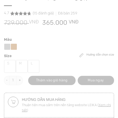
4.7
(
15
đánh giá)
Đã bán
259
4.7
15
trên 5
VNĐ
Giá
VNĐ
Giá
729.000
365.000
dựa trên
đánh giá
gốc
hiện
là:
tại
Màu
729.000 VNĐ.
là:
365.000 VNĐ
Hướng dẫn chọn size
Size
S
M
L
Chân váy xoè miệng túi bong gập đính cúc số lượng
Thêm vào giỏ hàng
Mua ngay
HƯỚNG DẪN MUA HÀNG
Thuận tiện mua sắm trên nền tảng website LEIKA (
Xem chi
tiết
)