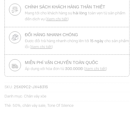
CHÍNH SÁCH KHÁCH HÀNG THÂN THIẾT
Mang tới cho khách hàng sự
hài lòng
toàn vẹn từ sản phẩm
đến dịch vụ (
Xem chi tiết
)
ĐỔI HÀNG NHANH CHÓNG
Được đổi trả hàng nhanh chóng lên tới
15 ngày
cho sản phẩm
lỗi (
Xem chi tiết
)
MIỄN PHÍ VẬN CHUYỂN TOÀN QUỐC
Áp dụng với hóa đơn từ
300.000Đ
(
Xem chi tiết
)
SKU:
25X09C2-JX4831S
Danh mục:
Chân váy xòe
Thẻ:
50%
,
chân váy sale
,
Tone Of Silence