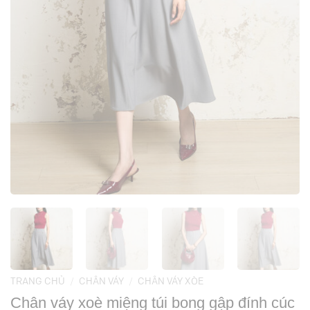
TRANG CHỦ
/
CHÂN VÁY
/
CHÂN VÁY XÒE
Chân váy xoè miệng túi bong gập đính cúc