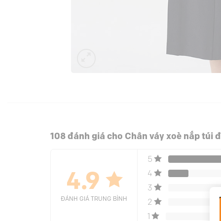
108 đánh giá cho
Chân váy xoè nắp túi đ
5
4
4.9
3
ĐÁNH GIÁ TRUNG BÌNH
2
1