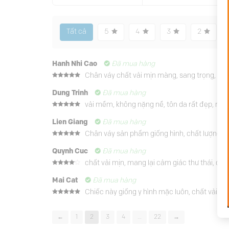
Tất cả
5
4
3
2
Hanh Nhi Cao
Đã mua hàng
Chân váy chất vải mịn màng, sang trọng, sản 
Được xếp
hạng
5
5
Dung Trinh
Đã mua hàng
sao
vải mềm, không nặng nề, tôn da rất đẹp, màu 
Được xếp
hạng
5
5
Lien Giang
Đã mua hàng
sao
Chân váy sản phẩm giống hình, chất lượng với
Được xếp
hạng
5
5
Quynh Cuc
Đã mua hàng
sao
chất vải mịn, mang lại cảm giác thư thái, đứ
Được
xếp
Mai Cat
Đã mua hàng
hạng
4
5 sao
Chiếc này giống y hình mặc luôn, chất vải ca
Được xếp
hạng
5
5
sao
←
1
2
3
4
…
22
→