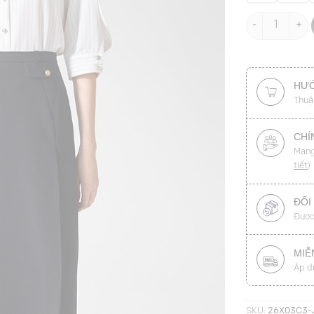
Chân váy xoè n
HƯỚ
Thuậ
CHÍ
Mang
tiết
)
ĐỔI
Được
MIỄ
Áp d
SKU:
26X03C3-