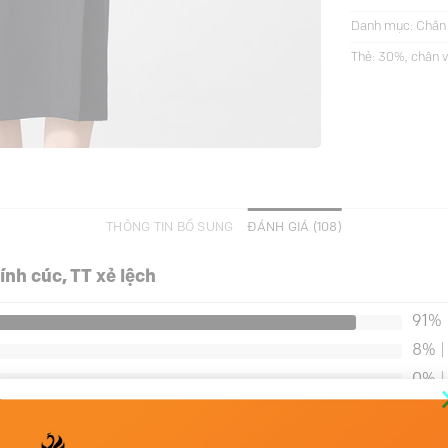
Danh mục:
Chân 
Thẻ:
30%
,
chân v
THÔNG TIN BỔ SUNG
ĐÁNH GIÁ (108)
ính cúc, TT xẻ lệch
91%
8%
|
0%
|
0%
|
0%
|