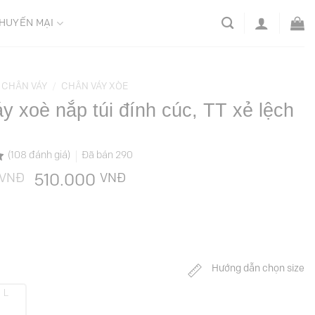
HUYẾN MẠI
CHÂN VÁY
/
CHÂN VÁY XÒE
y xoè nắp túi đính cúc, TT xẻ lệch
(
108
đánh giá)
Đã bán
290
VNĐ
Giá
VNĐ
Giá
510.000
gốc
hiện
là:
tại
729.000 VNĐ.
là:
510.000 VNĐ.
Hướng dẫn chọn size
L