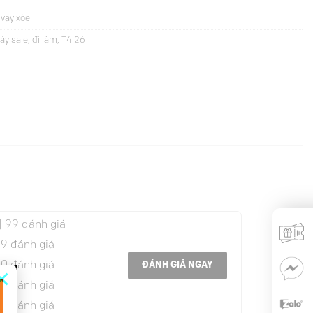
váy xòe
áy sale
,
đi làm
,
T4 26
| 99 đánh giá
 9 đánh giá
 0 đánh giá
ĐÁNH GIÁ NGAY
×
 0 đánh giá
 0 đánh giá