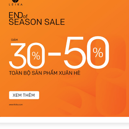
1
Có video
Có ảnh
phẩm giống hình. đồ leika luôn chất lượng.
sắc nhã nhặn. phối cùng áo blouse rất nữ tính và tinh tế.
 giá tiền. thích đồ của brand lắm.
ng dáng đẹp, chỉn chu sang trọng.
o cấp, không nhăn.