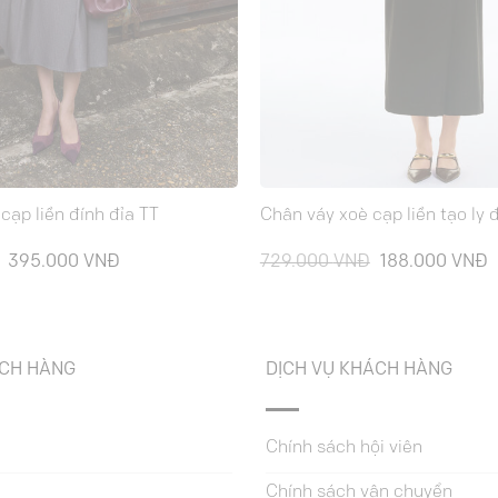
cạp liền đính đỉa TT
Chân váy xoè cạp liền tạo ly 
Giá
Giá
Giá
G
395.000
VNĐ
729.000
VNĐ
188.000
VNĐ
gốc
hiện
gốc
h
là:
tại
là:
t
789.000 VNĐ.
là:
729.000 VNĐ.
l
395.000 VNĐ.
1
ÁCH HÀNG
DỊCH VỤ KHÁCH HÀNG
Chính sách hội viên
Chính sách vận chuyển