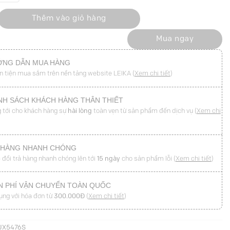
ắp túi đính cúc, TT xẻ lệch số lượng
Thêm vào giỏ hàng
Mua ngay
NG DẪN MUA HÀNG
n tiện mua sắm trên nền tảng website LEIKA (
Xem chi tiết
)
NH SÁCH KHÁCH HÀNG THÂN THIẾT
 tới cho khách hàng sự
hài lòng
toàn vẹn từ sản phẩm đến dịch vụ (
Xem chi
 HÀNG NHANH CHÓNG
 đổi trả hàng nhanh chóng lên tới
15 ngày
cho sản phẩm lỗi (
Xem chi tiết
)
N PHÍ VẬN CHUYỂN TOÀN QUỐC
ụng với hóa đơn từ
300.000Đ
(
Xem chi tiết
)
JX5476S