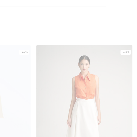
-74%
-63%