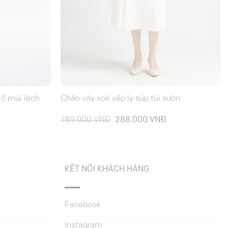
đổ múi lệch
Chân váy xoè xếp ly súp túi sườn
iá
Giá
Giá
789.000
VNĐ
288.000
VNĐ
iện
gốc
hiện
ại
là:
tại
à:
789.000 VNĐ.
là:
88.000 VNĐ.
288.000 VNĐ.
KẾT NỐI KHÁCH HÀNG
Facebook
Instagram