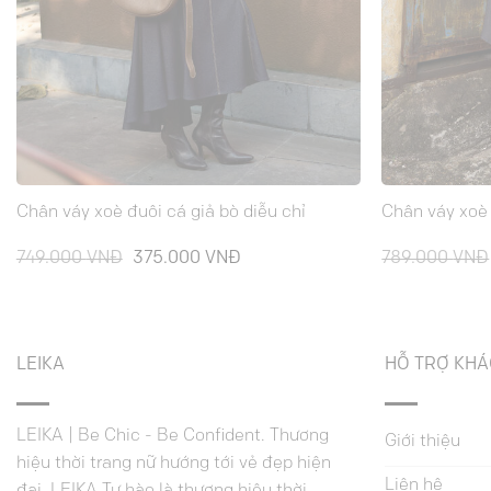
Chân váy xoè đuôi cá giả bò diễu chỉ
Chân váy xoè 
Giá
Giá
749.000
VNĐ
375.000
VNĐ
789.000
VNĐ
gốc
hiện
là:
tại
749.000 VNĐ.
là:
375.000 VNĐ.
LEIKA
HỖ TRỢ KH
LEIKA | Be Chic - Be Confident. Thương
Giới thiệu
hiệu thời trang nữ hướng tới vẻ đẹp hiện
Liên hệ