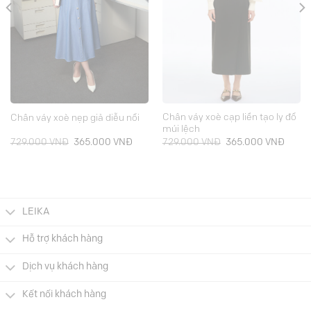
Chân váy xoè cạp liền tạo ly đổ
Chân váy xoè nẹp giả diễu nổi
múi lệch
Giá
Giá
Giá
Giá
729.000
VNĐ
365.000
VNĐ
729.000
VNĐ
365.000
VNĐ
gốc
hiện
gốc
hiện
là:
tại
là:
tại
729.000 VNĐ.
là:
729.000 VNĐ.
là:
000 VNĐ.
365.000 VNĐ.
365.0
LEIKA
Hỗ trợ khách hàng
Dịch vụ khách hàng
Kết nối khách hàng