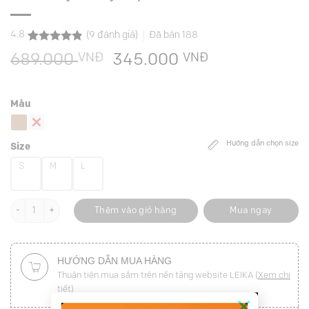
4.8
(
9
đánh giá)
Đã bán
188
4.8
9
trên 5
VNĐ
Giá
VNĐ
Giá
689.000
345.000
dựa trên
đánh giá
gốc
hiện
là:
tại
Màu
689.000 VNĐ.
là:
345.000 VNĐ
Hướng dẫn chọn size
Size
S
M
L
Chân váy xoè ly xúp túi chéo số lượng
Thêm vào giỏ hàng
Mua ngay
HƯỚNG DẪN MUA HÀNG
Thuận tiện mua sắm trên nền tảng website LEIKA (
Xem chi
tiết
)
×