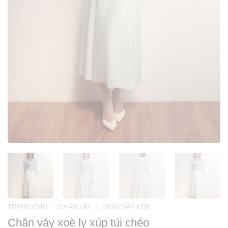
TRANG CHỦ
/
CHÂN VÁY
/
CHÂN VÁY XÒE
Chân váy xoè ly xúp túi chéo