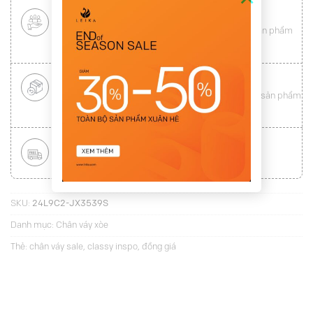
CHÍNH SÁCH KHÁCH HÀNG THÂN THIẾT
Mang tới cho khách hàng sự
hài lòng
toàn vẹn từ sản phẩm
đến dịch vụ (
Xem chi tiết
)
ĐỔI HÀNG NHANH CHÓNG
Được đổi trả hàng nhanh chóng lên tới
15 ngày
cho sản phẩm
lỗi (
Xem chi tiết
)
MIỄN PHÍ VẬN CHUYỂN TOÀN QUỐC
Áp dụng với hóa đơn từ
300.000Đ
(
Xem chi tiết
)
SKU:
24L9C2-JX3539S
Danh mục:
Chân váy xòe
Thẻ:
chân váy sale
,
classy inspo
,
đồng giá