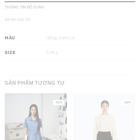
THÔNG TIN BỔ SUNG
ĐÁNH GIÁ (9)
MÀU
Hồng, Xanh Lá
SIZE
S, M, L
SẢN PHẨM TƯƠNG TỰ
-50%
-50%