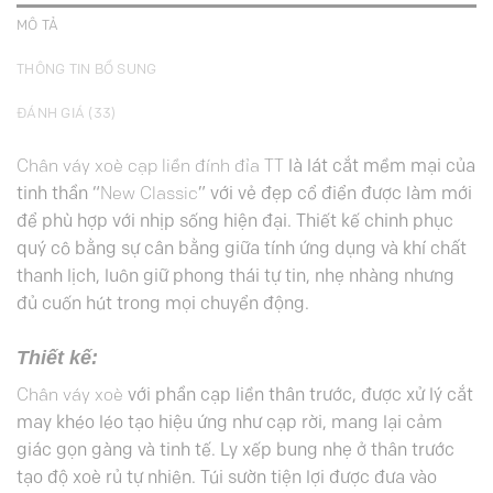
MÔ TẢ
THÔNG TIN BỔ SUNG
ĐÁNH GIÁ (33)
Chân váy xoè cạp liền đính đỉa TT
là lát cắt mềm mại của
tinh thần “
New Classic
” với vẻ đẹp cổ điển được làm mới
để phù hợp với nhịp sống hiện đại. Thiết kế chinh phục
quý cô bằng sự cân bằng giữa tính ứng dụng và khí chất
thanh lịch, luôn giữ phong thái tự tin, nhẹ nhàng nhưng
đủ cuốn hút trong mọi chuyển động.
Thiết kế:
Chân váy xoè
với phần cạp liền thân trước, được xử lý cắt
may khéo léo tạo hiệu ứng như cạp rời, mang lại cảm
giác gọn gàng và tinh tế. Ly xếp bung nhẹ ở thân trước
tạo độ xoè rủ tự nhiên. Túi sườn tiện lợi được đưa vào