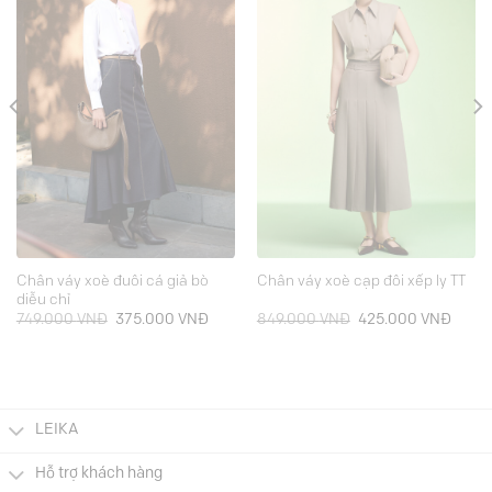
Chân váy xoè đuôi cá giả bò
Chân váy xoè cạp đôi xếp ly TT
diễu chỉ
Giá
Giá
Giá
Giá
749.000
VNĐ
375.000
VNĐ
849.000
VNĐ
425.000
VNĐ
gốc
hiện
gốc
hiện
là:
tại
là:
tại
749.000 VNĐ.
là:
849.000 VNĐ.
là:
000 VNĐ.
375.000 VNĐ.
425.0
LEIKA
Hỗ trợ khách hàng