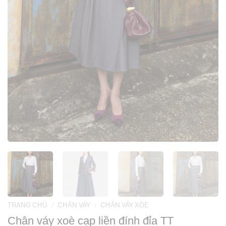
TRANG CHỦ
/
CHÂN VÁY
/
CHÂN VÁY XÒE
Chân váy xoè cạp liền đính đỉa TT