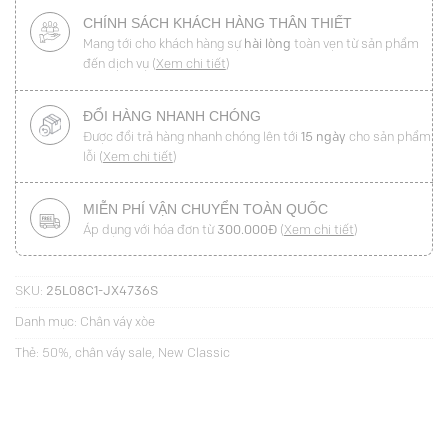
CHÍNH SÁCH KHÁCH HÀNG THÂN THIẾT
Mang tới cho khách hàng sự
hài lòng
toàn vẹn từ sản phẩm
đến dịch vụ (
Xem chi tiết
)
ĐỔI HÀNG NHANH CHÓNG
Được đổi trả hàng nhanh chóng lên tới
15 ngày
cho sản phẩm
lỗi (
Xem chi tiết
)
MIỄN PHÍ VẬN CHUYỂN TOÀN QUỐC
Áp dụng với hóa đơn từ
300.000Đ
(
Xem chi tiết
)
SKU:
25L08C1-JX4736S
Danh mục:
Chân váy xòe
Thẻ:
50%
,
chân váy sale
,
New Classic