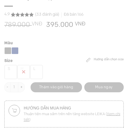
4.9
(
33
đánh giá)
Đã bán
166
4.9
33
trên 5
VNĐ
Giá
VNĐ
Giá
789.000
395.000
dựa trên
đánh giá
gốc
hiện
là:
tại
Màu
789.000 VNĐ.
là:
395.000 VNĐ
Hướng dẫn chọn size
Size
S
M
L
Chân váy xoè cạp liền đính đỉa TT số lượng
Thêm vào giỏ hàng
Mua ngay
HƯỚNG DẪN MUA HÀNG
Thuận tiện mua sắm trên nền tảng website LEIKA (
Xem chi
tiết
)