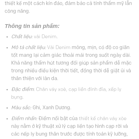
thiết kế một cách kín đáo, đảm bảo cả tính thẩm mỹ lẫn
công năng.
Thông tin sản phẩm:
Chất liệu:
vải Denim
.
Mô tả chất liệu:
Vải Denim
mỏng, mịn, có độ co giãn
tốt mang lại cảm giác thoải mái trong suốt ngày dài.
Khả năng thấm hút tương đối giúp sản phẩm dễ mặc
trong nhiều điều kiện thời tiết, đồng thời dễ giặt ủi và
thân thiện với làn da.
Đặc điểm
:
Chân váy xoè, cạp liền đính đỉa, xếp ly
bụng
.
Màu sắc:
Ghi, Xanh Dương.
Điểm nhấn:
Điểm nổi bật của
thiết kế chân váy xòe
này nằm ở kỹ thuật xử lý cạp liền tạo hình cạp rời và
các nếp ly bung thân trước được tính toán kỹ lưỡng,