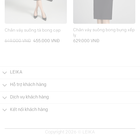
Chân váy suông bong bụng xếp
Chân váy suông tà bong cạp
ly
Giá
Giá
649.000
VNĐ
455.000
VNĐ
629.000
VNĐ
gốc
hiện
là:
tại
649.000 VNĐ.
là:
000 VNĐ.
455.000 VNĐ.
LEIKA
Hỗ trợ khách hàng
Dịch vụ khách hàng
Kết nối khách hàng
Copyright 2026 © LEIKA