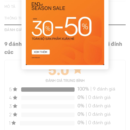
MÔ TẢ
THÔNG TIN BỔ SUNG
ĐÁNH GIÁ (9)
9 đánh giá cho
Chân váy suông can giả túi đính
cúc
5.0
ĐÁNH GIÁ TRUNG BÌNH
100%
| 9 đánh giá
5
0%
| 0 đánh giá
4
0%
| 0 đánh giá
3
0%
| 0 đánh giá
2
0%
| 0 đánh giá
1