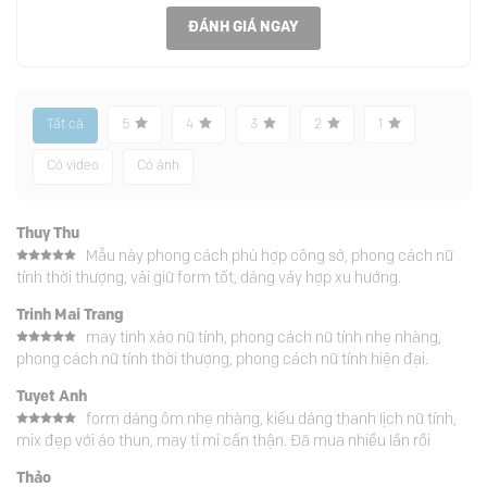
ĐÁNH GIÁ NGAY
Tất cả
5
4
3
2
1
Có video
Có ảnh
Thuy Thu
Mẫu này phong cách phù hợp công sở, phong cách nữ
Được xếp
tính thời thượng, vải giữ form tốt, dáng váy hợp xu hướng.
hạng
5
5
sao
Trinh Mai Trang
may tinh xảo nữ tính, phong cách nữ tính nhẹ nhàng,
Được xếp
phong cách nữ tính thời thượng, phong cách nữ tính hiện đại.
hạng
5
5
sao
Tuyet Anh
form dáng ôm nhẹ nhàng, kiểu dáng thanh lịch nữ tính,
Được xếp
mix đẹp với áo thun, may tỉ mỉ cẩn thận. Đã mua nhiều lần rồi
hạng
5
5
sao
Thảo