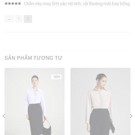
Chân váy may tinh xảo nữ tính, vải thoáng mát bay bổng.
Được xếp
hạng
5
5
sao
←
1
2
SẢN PHẨM TƯƠNG TỰ
-30%