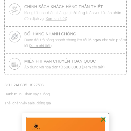
CHÍNH SÁCH KHÁCH HÀNG THÂN THIẾT
Mang tới cho khách hàng sự
hài lòng
toàn vẹn từ sản phẩm
đến dịch vụ (
Xem chi tiết
)
ĐỔI HÀNG NHANH CHÓNG
Được đổi trả hàng nhanh chóng lên tới
15 ngày
cho sản phẩm
lỗi (
Xem chi tiết
)
MIỄN PHÍ VẬN CHUYỂN TOÀN QUỐC
Áp dụng với hóa đơn từ
300.000Đ
(
Xem chi tiết
)
SKU:
24LS05-JS2751S
Danh mục:
Chân váy suông
Thẻ:
chân váy sale
,
đồng giá
×