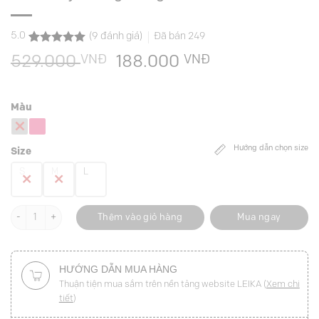
5.0
(
9
đánh giá)
Đã bán
249
5.0
9
trên 5
VNĐ
Giá
VNĐ
Giá
529.000
188.000
dựa trên
đánh giá
gốc
hiện
là:
tại
Màu
529.000 VNĐ.
là:
188.000 VNĐ.
Hướng dẫn chọn size
Size
S
M
L
Chân váy suông can giả túi đính cúc số lượng
Thêm vào giỏ hàng
Mua ngay
HƯỚNG DẪN MUA HÀNG
Thuận tiện mua sắm trên nền tảng website LEIKA (
Xem chi
tiết
)