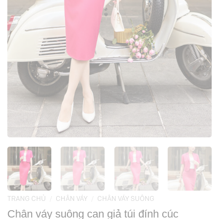
TRANG CHỦ
/
CHÂN VÁY
/
CHÂN VÁY SUÔNG
Chân váy suông can giả túi đính cúc