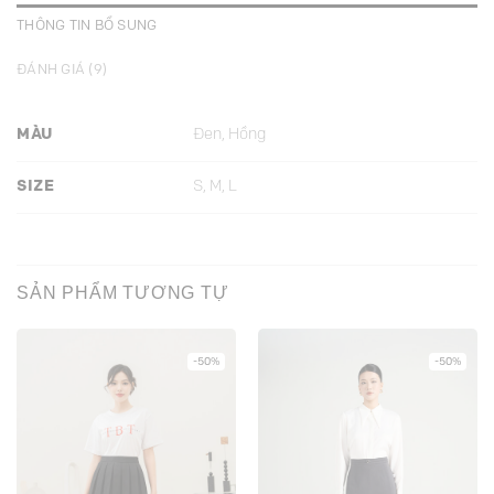
THÔNG TIN BỔ SUNG
ĐÁNH GIÁ (9)
MÀU
Đen, Hồng
SIZE
S, M, L
SẢN PHẨM TƯƠNG TỰ
-50%
-50%