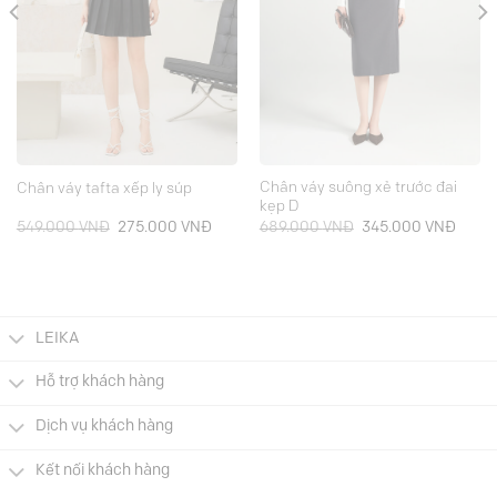
Chân váy suông xẻ trước đai
Chân váy tafta xếp ly súp
kẹp D
Giá
Giá
Giá
Giá
549.000
VNĐ
275.000
VNĐ
689.000
VNĐ
345.000
VNĐ
gốc
hiện
gốc
hiện
là:
tại
là:
tại
549.000 VNĐ.
là:
689.000 VNĐ.
là:
000 VNĐ.
275.000 VNĐ.
345.0
LEIKA
Hỗ trợ khách hàng
Dịch vụ khách hàng
Kết nối khách hàng