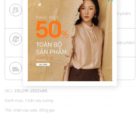
CHÍNH SÁCH KHÁCH HÀNG THÂN THIẾT
Mang tới cho khách hàng sự
hài lòng
toàn vẹn từ sản phẩm
đến dịch vụ (
Xem chi tiết
)
ĐỔI HÀNG NHANH CHÓNG
Được đổi trả hàng nhanh chóng lên tới
15 ngày
cho sản phẩm
lỗi (
Xem chi tiết
)
MIỄN PHÍ VẬN CHUYỂN TOÀN QUỐC
Áp dụng với hóa đơn từ
300.000Đ
(
Xem chi tiết
)
SKU:
23LC19-JS2248S
Danh mục:
Chân váy suông
Thẻ:
chân váy sale
,
đồng giá