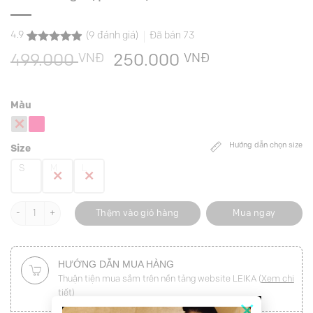
4.9
(
9
đánh giá)
Đã bán
73
4.9
9
trên 5
VNĐ
Giá
VNĐ
Giá
499.000
250.000
dựa trên
đánh giá
gốc
hiện
là:
tại
Màu
499.000 VNĐ.
là:
250.000 VNĐ
Hướng dẫn chọn size
Size
S
M
L
CV suông cạp can lệch số lượng
Thêm vào giỏ hàng
Mua ngay
HƯỚNG DẪN MUA HÀNG
Thuận tiện mua sắm trên nền tảng website LEIKA (
Xem chi
tiết
)
×