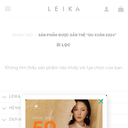
Chuyển
đến
nội
dung
TRANG CHỦ
/
SẢN PHẨM ĐƯỢC GẮN THẺ “DU XUÂN 2024”
LỌC
Không tìm thấy sản phẩm nào khớp với lựa chọn của bạn.
LEIKA
×
Hỗ trợ khách hàng
Dịch vụ khách hàng