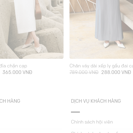
đỉa chặn cạp
Chân váy dài xếp ly gấu đai c
Giá
Giá
Giá
365.000
VNĐ
789.000
VNĐ
288.000
VNĐ
gốc
hiện
gốc
là:
tại
là:
t
729.000 VNĐ.
là:
789.000 VNĐ.
l
365.000 VNĐ.
ÁCH HÀNG
DỊCH VỤ KHÁCH HÀNG
Chính sách hội viên