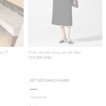
ạp TT
Chân váy dài hông can lật điệu
Giá
729.000
VNĐ
hiện
ại
à:
288.000 VNĐ.
KẾT NỐI KHÁCH HÀNG
Facebook