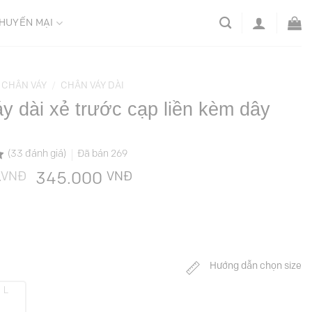
HUYẾN MẠI
CHÂN VÁY
/
CHÂN VÁY DÀI
y dài xẻ trước cạp liền kèm dây
(
33
đánh giá)
Đã bán
269
VNĐ
Giá
VNĐ
Giá
0
345.000
gốc
hiện
là:
tại
689.000 VNĐ.
là:
345.000 VNĐ.
Hướng dẫn chọn size
L