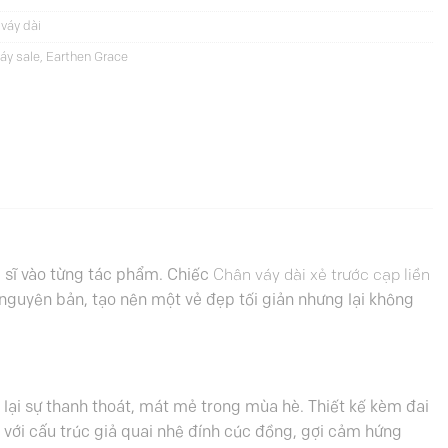
váy dài
áy sale
,
Earthen Grace
 sĩ vào từng tác phẩm. Chiếc
Chân váy dài xẻ trước cạp liền
c nguyên bản, tạo nên một vẻ đẹp tối giản nhưng lại không
ại sự thanh thoát, mát mẻ trong mùa hè. Thiết kế kèm đai
 với cấu trúc giả quai nhê đính cúc đồng, gợi cảm hứng