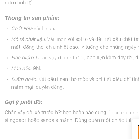
retro tinh tế.
Thông tin sản phẩm:
Chất liệu:
vải Linen
.
Mô tả chất liệu:
Vải linen
với sợi to và dệt kết cấu chặt t
mát, đồng thời chịu nhiệt cao, lý tưởng cho những ngày h
Đặc điểm
:
Chân váy dài xẻ trước
, cạp liền kèm dây rời, 
Màu sắc:
Ghi
.
Điểm nhấn:
Kết cấu linen thô mộc và chi tiết diễu chỉ 
mềm mại, duyên dáng.
Gợi ý phối đồ:
Chân váy dài xẻ trước kết hợp hoàn hảo cùng
áo sơ mi tone 
slingback hoặc sandals mảnh. Đừng quên một chiếc túi da