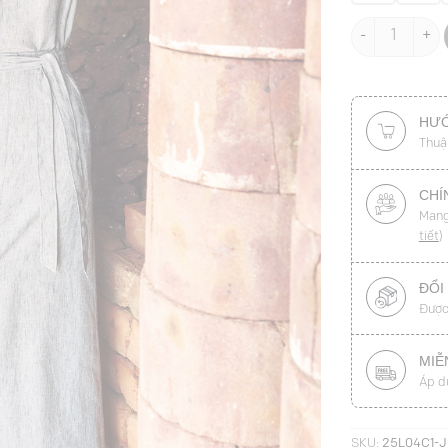
Chân váy dài x
HƯỚ
Thuậ
CHÍ
Mang
tiết
)
ĐỔI
Được
MIỄ
Áp d
SKU:
25L04C1-