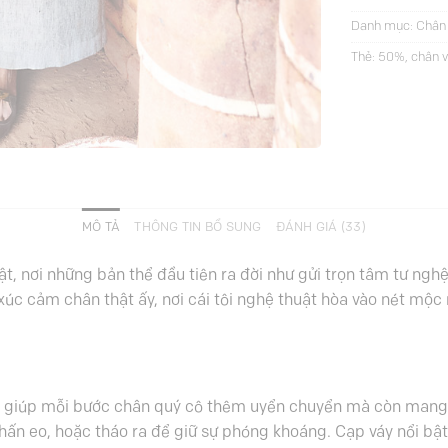
Danh mục:
Chân 
Thẻ:
50%
,
chân v
MÔ TẢ
THÔNG TIN BỔ SUNG
ĐÁNH GIÁ (33)
 nơi những bản thể đầu tiên ra đời như gửi trọn tâm tư nghệ
 xúc cảm chân thật ấy, nơi cái tôi nghệ thuật hòa vào nét mộ
ỉ giúp mỗi bước chân quý cô thêm uyển chuyển mà còn mang l
hấn eo, hoặc tháo ra để giữ sự phóng khoáng. Cạp váy nổi bật