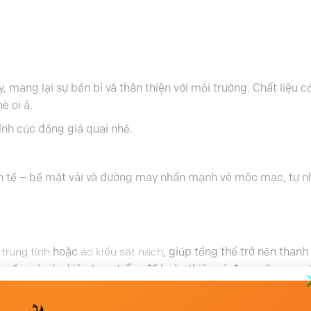
ay, mang lại sự bền bỉ và thân thiện với môi trường. Chất liệ
è oi ả.
đính cúc đồng giả quai nhê.
tinh tế – bề mặt vải và đường may nhấn mạnh vẻ mộc mạc, tự n
trung tính
hoặc
áo kiểu sát nách
, giúp tổng thể trở nên thanh
 mềm và phụ kiện tone trầm để hoàn thiện vẻ đẹp mộc mạc, t