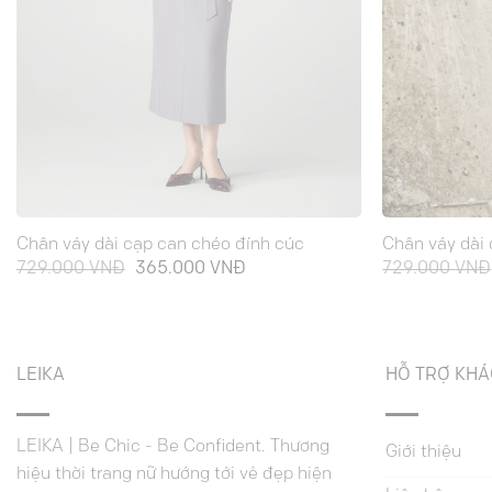
Chân váy dài cạp can chéo đính cúc
Chân váy dài 
Giá
Giá
729.000
VNĐ
365.000
VNĐ
729.000
VNĐ
gốc
hiện
là:
tại
729.000 VNĐ.
là:
365.000 VNĐ.
LEIKA
HỖ TRỢ KH
LEIKA | Be Chic - Be Confident. Thương
Giới thiệu
hiệu thời trang nữ hướng tới vẻ đẹp hiện