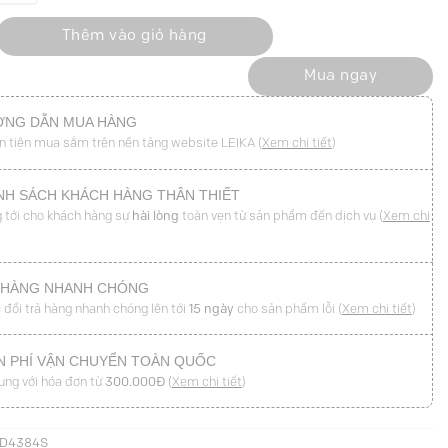
ẻ trước cạp liền kèm dây số lượng
Thêm vào giỏ hàng
Mua ngay
NG DẪN MUA HÀNG
n tiện mua sắm trên nền tảng website LEIKA (
Xem chi tiết
)
NH SÁCH KHÁCH HÀNG THÂN THIẾT
 tới cho khách hàng sự
hài lòng
toàn vẹn từ sản phẩm đến dịch vụ (
Xem chi
 HÀNG NHANH CHÓNG
 đổi trả hàng nhanh chóng lên tới
15 ngày
cho sản phẩm lỗi (
Xem chi tiết
)
N PHÍ VẬN CHUYỂN TOÀN QUỐC
ụng với hóa đơn từ
300.000Đ
(
Xem chi tiết
)
JD4384S