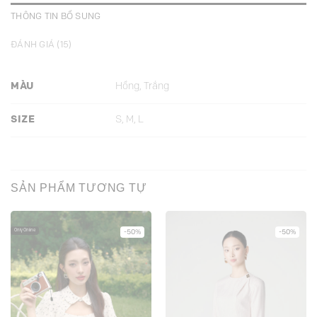
THÔNG TIN BỔ SUNG
ĐÁNH GIÁ (15)
MÀU
Hồng, Trắng
SIZE
S, M, L
SẢN PHẨM TƯƠNG TỰ
Only Online
-50%
-50%