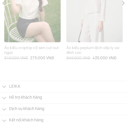
Áo kiểu croptop cổ sen cut out
Áo kiểu peplum lệch xếp ly vai
ngực
đính cúc
Giá
Giá
Giá
Giá
549.000
VNĐ
275.000
VNĐ
869.000
VNĐ
435.000
VNĐ
gốc
hiện
gốc
hiện
là:
tại
là:
tại
549.000 VNĐ.
là:
869.000 VNĐ.
là:
.000 VNĐ.
275.000 VNĐ.
435.0
LEIKA
Hỗ trợ khách hàng
Dịch vụ khách hàng
Kết nối khách hàng