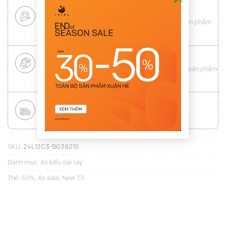
CHÍNH SÁCH KHÁCH HÀNG THÂN THIẾT
Mang tới cho khách hàng sự
hài lòng
toàn vẹn từ sản phẩm
đến dịch vụ (
Xem chi tiết
)
ĐỔI HÀNG NHANH CHÓNG
Được đổi trả hàng nhanh chóng lên tới
15 ngày
cho sản phẩm
lỗi (
Xem chi tiết
)
MIỄN PHÍ VẬN CHUYỂN TOÀN QUỐC
Áp dụng với hóa đơn từ
300.000Đ
(
Xem chi tiết
)
SKU:
24L12C3-BG3821S
Danh mục:
Áo kiểu dài tay
Thẻ:
50%
,
Áo sale
,
New T3