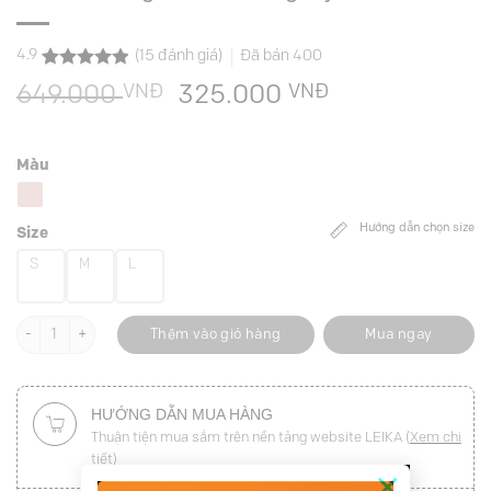
4.9
(
15
đánh giá)
Đã bán
400
4.9
15
trên 5
VNĐ
Giá
VNĐ
Giá
649.000
325.000
dựa trên
đánh giá
gốc
hiện
là:
tại
Màu
649.000 VNĐ.
là:
325.000 VNĐ
Hướng dẫn chọn size
Size
S
M
L
Áo kiểu DT gấu chéo bong tay số lượng
Thêm vào giỏ hàng
Mua ngay
HƯỚNG DẪN MUA HÀNG
Thuận tiện mua sắm trên nền tảng website LEIKA (
Xem chi
tiết
)
×