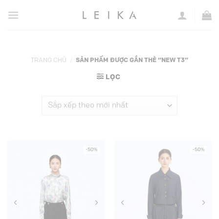
Chuyển
đến
nội
dung
TRANG CHỦ
/
SẢN PHẨM ĐƯỢC GẮN THẺ “NEW T3”
LỌC
-50%
-50%