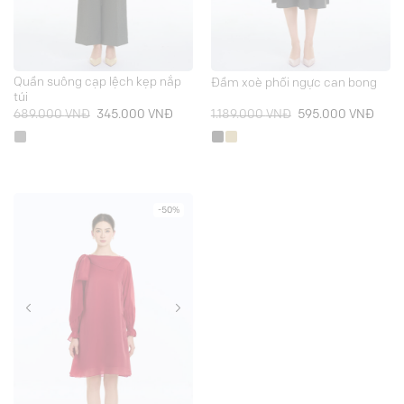
Quần suông cạp lệch kẹp nắp
Đầm xoè phối ngực can bong
túi
Giá
Giá
Giá
Giá
689.000
VNĐ
345.000
VNĐ
1.189.000
VNĐ
595.000
VNĐ
gốc
hiện
gốc
hiện
là:
tại
là:
tại
689.000 VNĐ.
là:
1.189.000 VNĐ.
là:
345.000 VNĐ.
595.
-50%