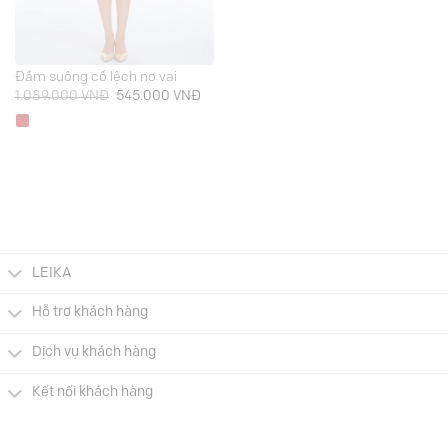
Đầm suông cổ lệch nơ vai
Giá
Giá
1.089.000
VNĐ
545.000
VNĐ
gốc
hiện
là:
tại
1.089.000 VNĐ.
là:
545.000 VNĐ.
LEIKA
Hỗ trợ khách hàng
Dịch vụ khách hàng
Kết nối khách hàng