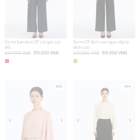
Sơ mi bamboo DT cơi giả cúc
Sơ mi DT lệch vai ngực xếp ly
đôi
đính cúc
Giá
Giá
Giá
Giá
629.000
VNĐ
315.000
VNĐ
629.000
VNĐ
315.000
VNĐ
gốc
hiện
gốc
hiện
là:
tại
là:
tại
629.000 VNĐ.
là:
629.000 VNĐ.
là:
315.000 VNĐ.
315.00
-50%
-50%