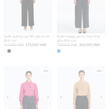
Quần suông cạp liền gấu lơ vê
Quần baggy giả bò ống rộng
đính cúc
gấu đính cúc
Giá
Giá
Giá
Giá
749.000
VNĐ
375.000
VNĐ
729.000
VNĐ
365.000
VNĐ
gốc
hiện
gốc
hiện
là:
tại
là:
tại
749.000 VNĐ.
là:
729.000 VNĐ.
là:
375.000 VNĐ.
365.0
-50%
-50%