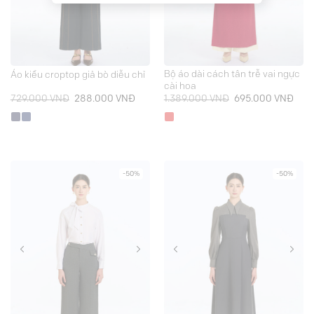
Bộ áo dài cách tân trễ vai ngực
Áo kiểu croptop giả bò diễu chỉ
cài hoa
Giá
Giá
Giá
Giá
729.000
VNĐ
288.000
VNĐ
1.389.000
VNĐ
695.000
VNĐ
gốc
hiện
gốc
hiện
là:
tại
là:
tại
729.000 VNĐ.
là:
1.389.000 VNĐ.
là:
288.000 VNĐ.
695.
-50%
-50%