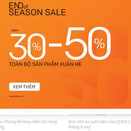
Trãi: Khởi đầu mới cùng
Không khí rộn ràng ngày đầu khai
 17
LEIKA Hải Phòng
 thành công của 16 showroom
Thời trang LEIKA – sự lựa ch
p tới, LEIKA Nguyễn Trãi –
của Quý cô công sở đã...
u: Không khí mua sắm rộn ràng
Đón chờ sự xuất hiện của LEIKA L
ng
tháng 9 này!