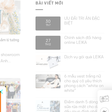
BÀI VIẾT MỚI
ƯU ĐÃI TRI ÂN ĐẶC
30
BIỆT
Th7
Chính sách đổi hàng
ắm lý tưởng
27
online LEIKA
Th12
18 showroom
Dịch vụ gói quà LEIKA
 Anh...
6 mẫu vest trắng nữ
cho quý cô yêu thích
phong cách “white on
×
white”
Điểm danh 5 dòng
sữa rửa mặt cho da
dầu mụn đỉnh nhất