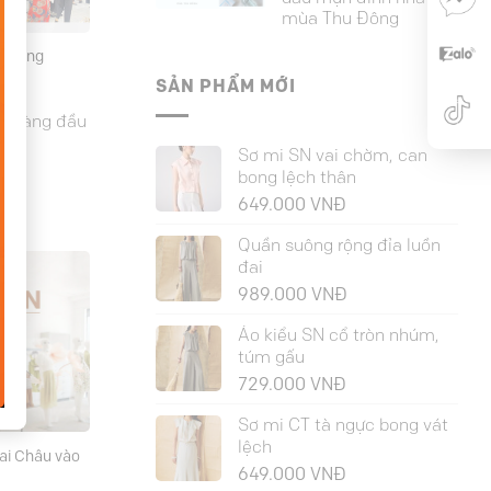
mùa Thu Đông
 trương
SẢN PHẨM MỚI
ọn hàng đầu
Sơ mi SN vai chờm, can
bong lệch thân
649.000
VNĐ
Quần suông rộng đỉa luồn
đai
989.000
VNĐ
Áo kiểu SN cổ tròn nhúm,
túm gấu
729.000
VNĐ
Sơ mi CT tà ngực bong vát
lệch
ai Châu vào
649.000
VNĐ