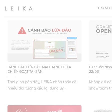
Chuyển
TRANG 
đến
nội
dung
CẢNH BÁO LỪA ĐẢO MẠO DANH LEIKA
Dear Bắc Ninh
CHIẾM ĐOẠT TÀI SẢN
22/03
Thời gian gần đây, LEIKA nhận thấy có
Không để các
nhiều đối tượng xấu lợi dụng uy...
showroom th