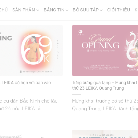
CHỦ
SẢN PHẨM
BẢNG TIN
BỘ SƯU TẬP
GIỚI THIỆU
K
, LEIKA có hẹn với bạn vào
Tưng bừng quà tặng – Mừng khai t
thứ 23 LEIKA Quang Trung
 cư dân Bắc Ninh chờ lâu,
Mừng khai trương cơ sở thứ 23
ứ 24 của LEIKA sẽ...
Quang Trung, LEIKA dành tặn