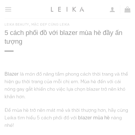
Chuyển
đến
nội
,
LEIKA BEAUTY
MẶC ĐẸP CÙNG LEIKA
dung
5 cách phối đồ với blazer mùa hè đầy ấn
tượng
Blazer
là món đồ nâng tầm phong cách thời trang và thể
hiện gu thời trang của mỗi chị em. Mùa hè đến với cái
nóng gay gắt khiến cho việc lựa chọn blazer trở nên khó
khăn hơn.
Để mùa hè trở nên mát mẻ và thời thượng hơn, hãy cùng
Leika tìm hiểu 5 cách phối đồ với
blazer
mùa hè
nàng
nhé!