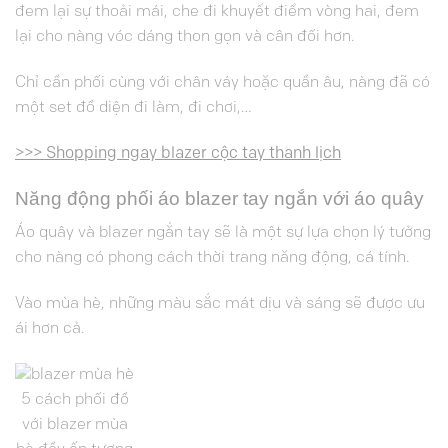
đem lại sự thoải mái, che đi khuyết điểm vòng hai, đem
lại cho nàng vóc dáng thon gọn và cân đối hơn.
Chỉ cần phối cùng với chân váy hoặc quần âu, nàng đã có
một set đồ diện đi làm, đi chơi,…
>>> Shopping ngay blazer cộc tay thanh lịch
Năng động phối áo blazer tay ngắn với áo quây
Áo quây và blazer ngắn tay sẽ là một sự lựa chọn lý tưởng
cho nàng có phong cách thời trang năng động, cá tính.
Vào mùa hè, những màu sắc mát dịu và sáng sẽ được ưu
ái hơn cả.
5 cách phối đồ
với blazer mùa