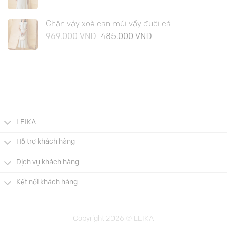
gốc
hiện
là:
tại
Chân váy xoè can múi vẩy đuôi cá
649.000 VNĐ.
là:
Giá
Giá
969.000
VNĐ
485.000
VNĐ
325.000 VNĐ.
gốc
hiện
là:
tại
969.000 VNĐ.
là:
485.000 VNĐ.
LEIKA
Hỗ trợ khách hàng
Dịch vụ khách hàng
Kết nối khách hàng
Copyright 2026 © LEIKA