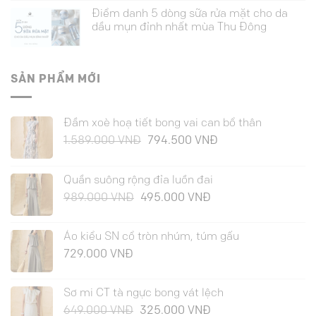
Điểm danh 5 dòng sữa rửa mặt cho da
dầu mụn đỉnh nhất mùa Thu Đông
SẢN PHẨM MỚI
Đầm xoè hoạ tiết bong vai can bổ thân
Giá
Giá
1.589.000
VNĐ
794.500
VNĐ
gốc
hiện
là:
tại
Quần suông rộng đỉa luồn đai
1.589.000 VNĐ.
là:
Giá
Giá
989.000
VNĐ
495.000
VNĐ
794.500 VNĐ.
gốc
hiện
là:
tại
Áo kiểu SN cổ tròn nhúm, túm gấu
989.000 VNĐ.
là:
729.000
VNĐ
495.000 VNĐ.
Sơ mi CT tà ngực bong vát lệch
Giá
Giá
649.000
VNĐ
325.000
VNĐ