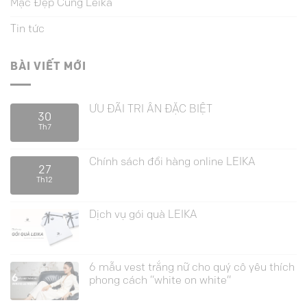
Mặc Đẹp Cùng Leika
Tin tức
BÀI VIẾT MỚI
ƯU ĐÃI TRI ÂN ĐẶC BIỆT
30
Th7
Chính sách đổi hàng online LEIKA
27
Th12
Dịch vụ gói quà LEIKA
6 mẫu vest trắng nữ cho quý cô yêu thích
phong cách “white on white”