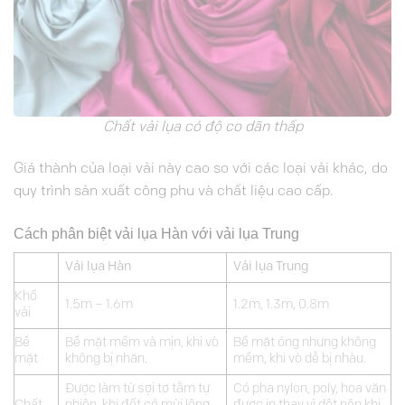
Chất vải lụa có độ co dãn thấp
Giá thành của loại vải này cao so với các loại vải khác, do
quy trình sản xuất công phu và chất liệu cao cấp.
Cách phân biệt vải lụa Hàn với vải lụa Trung
Vải lụa Hàn
Vải lụa Trung
Khổ
1.5m – 1.6m
1.2m, 1.3m, 0.8m
vải
Bề
Bề mặt mềm và mịn, khi vò
Bề mặt óng nhưng không
mặt
không bị nhăn.
mềm, khi vò dễ bị nhàu.
Được làm từ sợi tơ tằm tự
Có pha nylon, poly, hoa văn