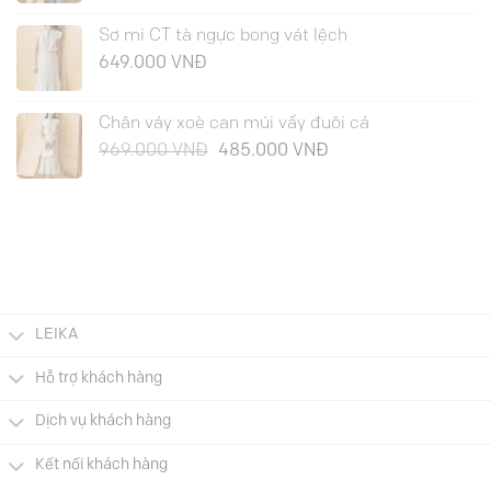
Sơ mi CT tà ngực bong vát lệch
649.000
VNĐ
Chân váy xoè can múi vẩy đuôi cá
Giá
Giá
969.000
VNĐ
485.000
VNĐ
gốc
hiện
là:
tại
969.000 VNĐ.
là:
485.000 VNĐ.
LEIKA
Hỗ trợ khách hàng
Dịch vụ khách hàng
Kết nối khách hàng