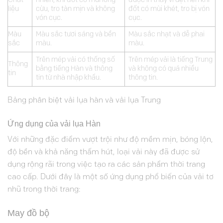
Chất
nhiên, khi đốt có mùi lông
được in thay vì dệt nên khi
liệu
cừu, tro tàn mịn và không
đốt có mùi khét, tro bị vón
vón cục.
cục.
Màu
Màu sắc tươi sáng và bền
Màu sắc nhạt và dễ phai
sắc
màu.
màu.
Trên mép vải có thống số
Trên mép vải là tiếng Trung
Thông
bằng tiếng Hàn và thông
và không có quá nhiều
tin
tin từ nhà nhập khẩu.
thông tin.
Bảng phân biệt vải lụa hàn và vải lụa Trung
Ứng dụng của vải lụa Hàn
Với những đặc điểm vượt trội như độ mềm mịn, bóng lộn,
độ bền và khả năng thấm hút, loại vải này đã được sử
dụng rộng rãi trong việc tạo ra các sản phẩm thời trang
cao cấp. Dưới đây là một số ứng dụng phổ biến của vải tơ
nhũ trong thời trang:
May đồ bộ