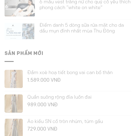
6 mẫu vest trắng nữ cho quý cô yêu thích
phong cách “white on white”
Điểm danh 5 dòng sữa rửa mặt cho da
dầu mụn đỉnh nhất mùa Thu Đông
SẢN PHẨM MỚI
Đầm xoè hoạ tiết bong vai can bổ thân
1.589.000
VNĐ
Quần suông rộng đỉa luồn đai
989.000
VNĐ
Áo kiểu SN cổ tròn nhúm, túm gấu
729.000
VNĐ