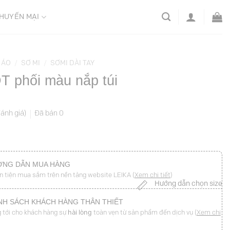
HUYẾN MẠI
ÁO
/
SƠ MI
/
SƠMI DÀI TAY
T phối màu nắp túi
đánh giá)
Đã bán
0
NG DẪN MUA HÀNG
n tiện mua sắm trên nền tảng website LEIKA (
Xem chi tiết
)
Hướng dẫn chọn size
NH SÁCH KHÁCH HÀNG THÂN THIẾT
 tới cho khách hàng sự
hài lòng
toàn vẹn từ sản phẩm đến dịch vụ (
Xem chi