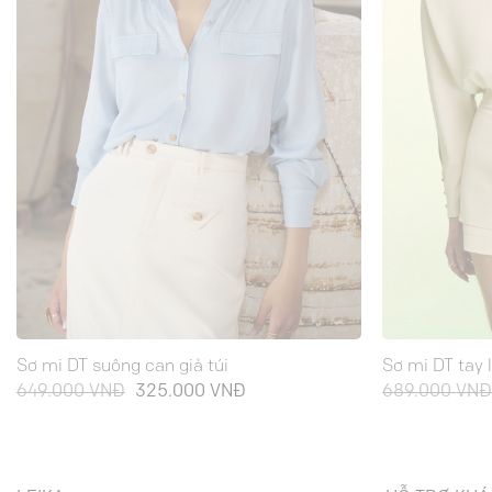
Sơ mi DT suông can giả túi
Sơ mi DT tay l
Giá
Giá
649.000
VNĐ
325.000
VNĐ
689.000
VN
gốc
hiện
là:
tại
649.000 VNĐ.
là:
325.000 VNĐ.