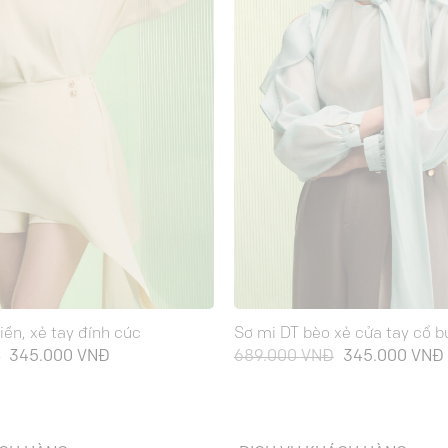
iền, xẻ tay đính cúc
Sơ mi DT bèo xẻ cửa tay cổ b
Giá
Giá
Giá
Đ
345.000
VNĐ
689.000
VNĐ
345.000
VNĐ
gốc
hiện
gốc
là:
tại
là:
689.000 VNĐ.
là:
689.000 VNĐ.
345.000 VNĐ.