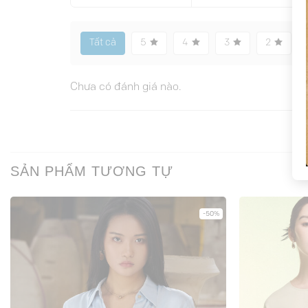
Tất cả
5
4
3
2
Chưa có đánh giá nào.
SẢN PHẨM TƯƠNG TỰ
-50%