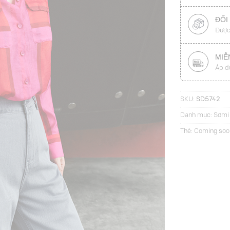
ĐỔI
Được
MIỄ
Áp d
SKU:
SD5742
Danh mục:
Sơmi 
Thẻ:
Coming soo