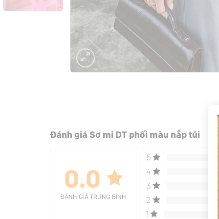
Đánh giá Sơ mi DT phối màu nắp túi
5
4
0.0
3
ĐÁNH GIÁ TRUNG BÌNH
2
1