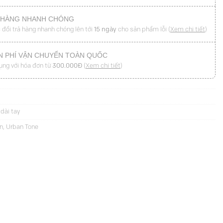
 HÀNG NHANH CHÓNG
 đổi trả hàng nhanh chóng lên tới
15 ngày
cho sản phẩm lỗi (
Xem chi tiết
)
N PHÍ VẬN CHUYỂN TOÀN QUỐC
ụng với hóa đơn từ
300.000Đ
(
Xem chi tiết
)
dài tay
n
,
Urban Tone