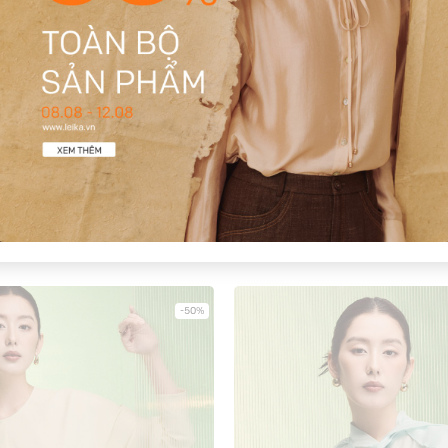
1
Có video
Có ảnh
-50%