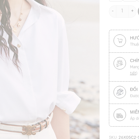
Sơ mi DT cổ đ
HƯỚ
Thuậ
CHÍ
Mang
tiết
)
ĐỔI
Được
MIỄ
Áp d
SKU:
26X05C2-