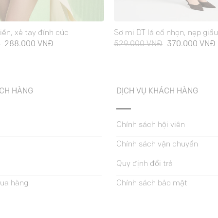
iền, xẻ tay đính cúc
Sơ mi DT lá cổ nhọn, nẹp giấ
Giá
Giá
Giá
Đ
288.000
VNĐ
529.000
VNĐ
370.000
VNĐ
gốc
hiện
gốc
là:
tại
là:
t
689.000 VNĐ.
là:
529.000 VNĐ.
l
288.000 VNĐ.
ÁCH HÀNG
DỊCH VỤ KHÁCH HÀNG
Chính sách hội viên
Chính sách vận chuyển
Quy định đổi trả
ua hàng
Chính sách bảo mật