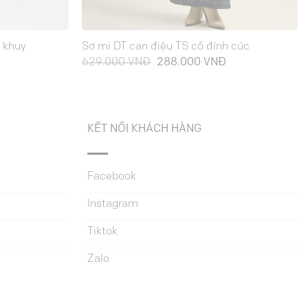
u khuy
Sơ mi DT can điệu TS cổ đính cúc
Giá
Giá
Giá
629.000
VNĐ
288.000
VNĐ
hiện
gốc
hiện
ại
là:
tại
à:
629.000 VNĐ.
là:
370.000 VNĐ.
288.000 VNĐ.
KẾT NỐI KHÁCH HÀNG
Facebook
Instagram
Tiktok
Zalo