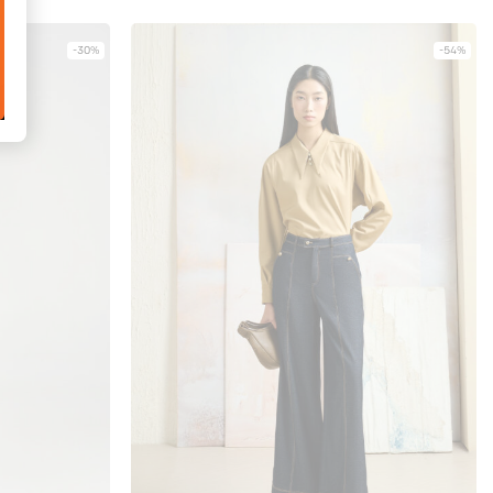
-30%
-54%