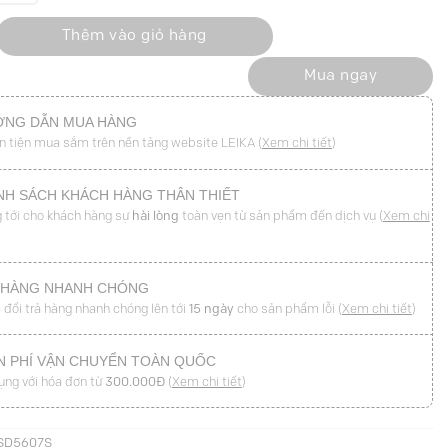
ức mở cách điệu số lượng
Thêm vào giỏ hàng
Mua ngay
NG DẪN MUA HÀNG
n tiện mua sắm trên nền tảng website LEIKA (
Xem chi tiết
)
NH SÁCH KHÁCH HÀNG THÂN THIẾT
 tới cho khách hàng sự
hài lòng
toàn vẹn từ sản phẩm đến dịch vụ (
Xem chi
 HÀNG NHANH CHÓNG
 đổi trả hàng nhanh chóng lên tới
15 ngày
cho sản phẩm lỗi (
Xem chi tiết
)
N PHÍ VẬN CHUYỂN TOÀN QUỐC
ụng với hóa đơn từ
300.000Đ
(
Xem chi tiết
)
SD5607S