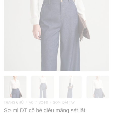
TRANG CHỦ
/
ÁO
/
SƠ MI
/
SƠMI DÀI TAY
Sơ mi DT cổ bẻ điệu măng sét lật