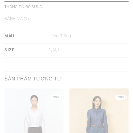
THÔNG TIN BỔ SUNG
ĐÁNH GIÁ (9)
MÀU
Hồng, Trắng
SIZE
S, M, L
SẢN PHẨM TƯƠNG TỰ
-50%
-50%