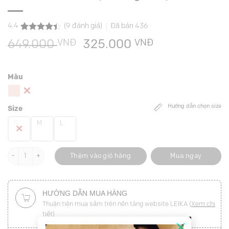
4.4
(
9
đánh giá)
Đã bán
436
4.4
9
trên 5
VNĐ
Giá
VNĐ
Giá
649.000
325.000
dựa trên
đánh giá
gốc
hiện
là:
tại
Màu
649.000 VNĐ.
là:
325.000 VNĐ
Hướng dẫn chọn size
Size
S
M
L
Sơ mi DT cổ bẻ điệu măng sét lật số lượng
Thêm vào giỏ hàng
Mua ngay
HƯỚNG DẪN MUA HÀNG
Thuận tiện mua sắm trên nền tảng website LEIKA (
Xem chi
tiết
)
×