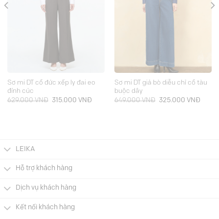
Sơ mi DT cổ đức xếp ly đai eo
Sơ mi DT giả bò diễu chỉ cổ tàu
đính cúc
buộc dây
Giá
Giá
Giá
Giá
629.000
VNĐ
315.000
VNĐ
649.000
VNĐ
325.000
VNĐ
gốc
hiện
gốc
hiện
là:
tại
là:
tại
629.000 VNĐ.
là:
649.000 VNĐ.
là:
000 VNĐ.
315.000 VNĐ.
325.0
LEIKA
Hỗ trợ khách hàng
Dịch vụ khách hàng
Kết nối khách hàng