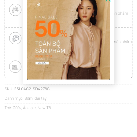
CHÍNH SÁCH KHÁCH HÀNG THÂN THIẾT
Mang tới cho khách hàng sự
hài lòng
toàn vẹn từ sản phẩm
đến dịch vụ (
Xem chi tiết
)
ĐỔI HÀNG NHANH CHÓNG
Được đổi trả hàng nhanh chóng lên tới
15 ngày
cho sản phẩm
lỗi (
Xem chi tiết
)
MIỄN PHÍ VẬN CHUYỂN TOÀN QUỐC
Áp dụng với hóa đơn từ
300.000Đ
(
Xem chi tiết
)
SKU:
25L04C2-SD4278S
Danh mục:
Sơmi dài tay
Thẻ:
30%
,
Áo sale
,
New T8