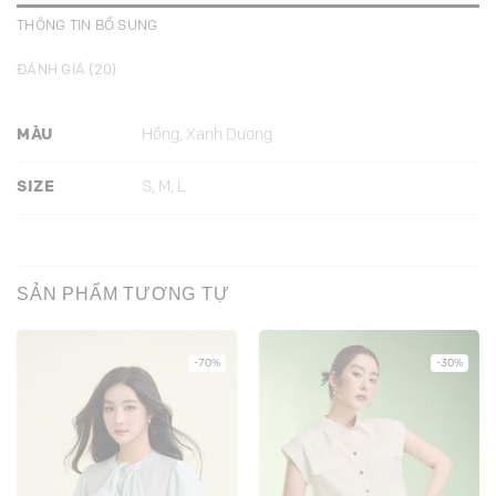
THÔNG TIN BỔ SUNG
ĐÁNH GIÁ (20)
MÀU
Hồng, Xanh Dương
SIZE
S, M, L
SẢN PHẨM TƯƠNG TỰ
-70%
-30%