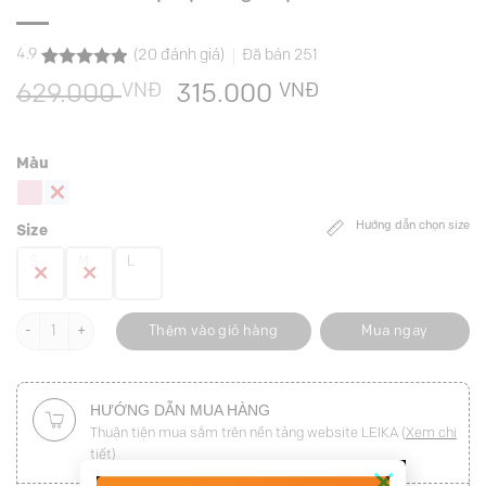
4.9
(
20
đánh giá)
Đã bán
251
4.9
20
trên 5
VNĐ
Giá
VNĐ
Giá
629.000
315.000
dựa trên
đánh giá
gốc
hiện
là:
tại
Màu
629.000 VNĐ.
là:
315.000 VNĐ.
Hướng dẫn chọn size
Size
S
M
L
Sơ mi CT croptop xẻ gấu phối cổ số lượng
Thêm vào giỏ hàng
Mua ngay
HƯỚNG DẪN MUA HÀNG
Thuận tiện mua sắm trên nền tảng website LEIKA (
Xem chi
tiết
)
×