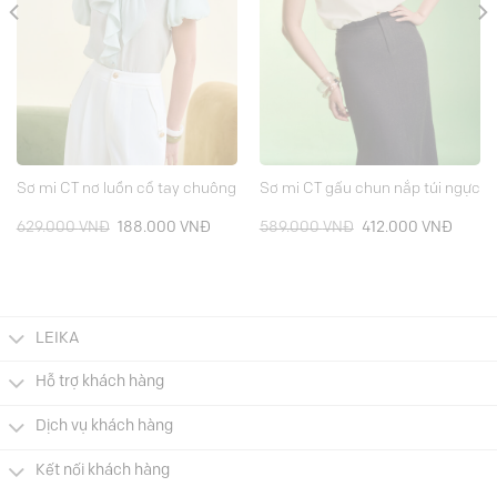
Sơ mi CT nơ luồn cổ tay chuông
Sơ mi CT gấu chun nắp túi ngực
Giá
Giá
Giá
Giá
629.000
VNĐ
188.000
VNĐ
589.000
VNĐ
412.000
VNĐ
gốc
hiện
gốc
hiện
là:
tại
là:
tại
629.000 VNĐ.
là:
589.000 VNĐ.
là:
.000 VNĐ.
188.000 VNĐ.
412.0
LEIKA
Hỗ trợ khách hàng
Dịch vụ khách hàng
Kết nối khách hàng