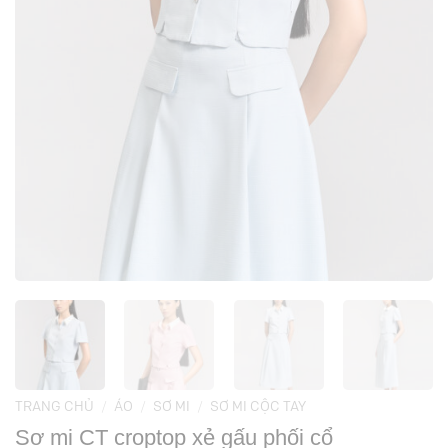
TRANG CHỦ
/
ÁO
/
SƠ MI
/
SƠ MI CỘC TAY
Sơ mi CT croptop xẻ gấu phối cổ