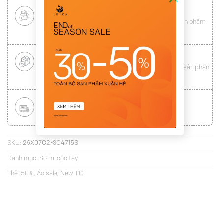
CHÍNH SÁCH KHÁCH HÀNG THÂN THIẾT
Mang tới cho khách hàng sự
hài lòng
toàn vẹn từ sản phẩm
đến dịch vụ (
Xem chi tiết
)
ĐỔI HÀNG NHANH CHÓNG
Được đổi trả hàng nhanh chóng lên tới
15 ngày
cho sản phẩm
lỗi (
Xem chi tiết
)
MIỄN PHÍ VẬN CHUYỂN TOÀN QUỐC
Áp dụng với hóa đơn từ
300.000Đ
(
Xem chi tiết
)
SKU:
25X07C2-SC4715S
Danh mục:
Sơ mi cộc tay
Thẻ:
50%
,
Áo sale
,
New T10