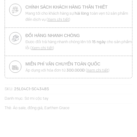
CHÍNH SÁCH KHÁCH HÀNG THÂN THIẾT
Mang tới cho khách hàng sự
hài lòng
toàn vẹn từ sản phẩm
đến dịch vụ (
Xem chi tiết
)
ĐỔI HÀNG NHANH CHÓNG
Được đổi trả hàng nhanh chóng lên tới
15 ngày
cho sản phẩm
lỗi (
Xem chi tiết
)
MIỄN PHÍ VẬN CHUYỂN TOÀN QUỐC
Áp dụng với hóa đơn từ
300.000Đ
(
Xem chi tiết
)
SKU:
25L04C1-SC4348S
Danh mục:
Sơ mi cộc tay
Thẻ:
Áo sale
,
đồng giá
,
Earthen Grace