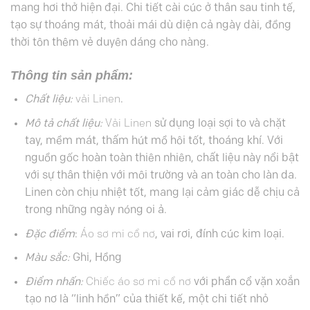
mang hơi thở hiện đại. Chi tiết cài cúc ở thân sau tinh tế,
tạo sự thoáng mát, thoải mái dù diện cả ngày dài, đồng
thời tôn thêm vẻ duyên dáng cho nàng.
Thông tin sản phẩm:
Chất liệu:
vải Linen
.
Mô tả chất liệu:
Vải Linen
sử dụng loại sợi to và chặt
tay, mềm mát, thấm hút mồ hôi tốt, thoáng khí. Với
nguồn gốc hoàn toàn thiên nhiên, chất liệu này nổi bật
với sự thân thiện với môi trường và an toàn cho làn da.
Linen còn chịu nhiệt tốt, mang lại cảm giác dễ chịu cả
trong những ngày nóng oi ả.
Đặc điểm
:
Áo sơ mi cổ nơ
, vai rơi, đính cúc kim loại.
Màu sắc:
Ghi, Hồng
Điểm nhấn:
Chiếc áo sơ mi cổ nơ
với phần cổ vặn xoắn
tạo nơ là “linh hồn” của thiết kế, một chi tiết nhỏ