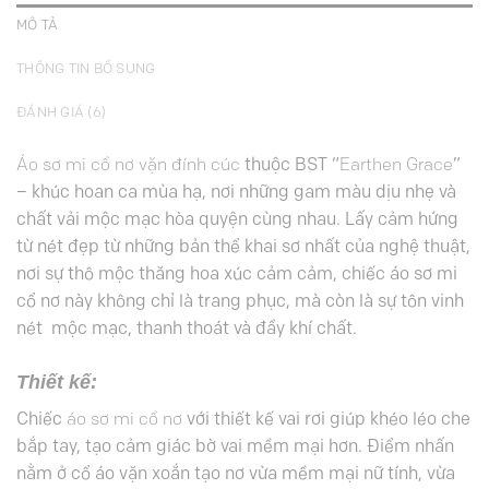
MÔ TẢ
THÔNG TIN BỔ SUNG
ĐÁNH GIÁ (6)
Áo sơ mi cổ nơ vặn đính cúc
thuộc BST “
Earthen Grace
”
– khúc hoan ca mùa hạ, nơi những gam màu dịu nhẹ và
chất vải mộc mạc hòa quyện cùng nhau. Lấy cảm hứng
từ nét đẹp từ những bản thể khai sơ nhất của nghệ thuật,
nơi sự thô mộc thăng hoa xúc cảm cảm, chiếc áo sơ mi
cổ nơ này không chỉ là trang phục, mà còn là sự tôn vinh
nét mộc mạc, thanh thoát và đầy khí chất.
Thiết kế:
Chiếc
áo sơ mi cổ nơ
với thiết kế vai rơi giúp khéo léo che
bắp tay, tạo cảm giác bờ vai mềm mại hơn. Điểm nhấn
nằm ở cổ áo vặn xoắn tạo nơ vừa mềm mại nữ tính, vừa