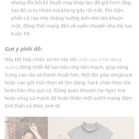
nhưng đòi hỏi kỹ thuật may khéo léo để giữ form đẹp,
tạo độ rủ tự nhiên mà không gây rối mắt. Khi diện,
phần cổ này nhẹ nhàng hướng ánh nhìn lên khuôn
mặt, đồng thời mang đến vẻ uyển chuyển như dải lụa
buộc hờ.
Gợi ý phối đồ:
Hãy kết hợp chiếc sơ mi này với
chân váy midi dáng
suông
đồng chất để tạo hiệu ứng liền mạch, giúp nàng
trông cao ráo và thanh thoát hơn. Một đôi giày slingback
hoặc cao gót mũi nhọn sẽ tôn dáng, hack chân thon dài
hoàn hảo cho quý cô. Đừng quên khuyên tai ngọc trai
hoặc vòng cổ mảnh để hoàn thiện một outfit mang đậm
tinh thần cổ điển, tinh tế.