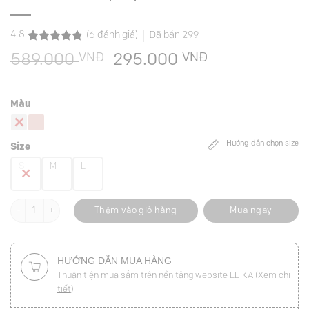
4.8
(
6
đánh giá)
Đã bán
299
4.8
6
trên 5
VNĐ
Giá
VNĐ
Giá
589.000
295.000
dựa trên
đánh giá
gốc
hiện
là:
tại
Màu
589.000 VNĐ.
là:
295.000 VNĐ
Hướng dẫn chọn size
Size
S
M
L
Sơ mi CT cổ vặn tạo nơ đính cúc số lượng
Thêm vào giỏ hàng
Mua ngay
HƯỚNG DẪN MUA HÀNG
Thuận tiện mua sắm trên nền tảng website LEIKA (
Xem chi
tiết
)