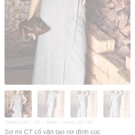
TRANG CHỦ
/
ÁO
/
SƠ MI
/
SƠ MI CỘC TAY
Sơ mi CT cổ vặn tạo nơ đính cúc