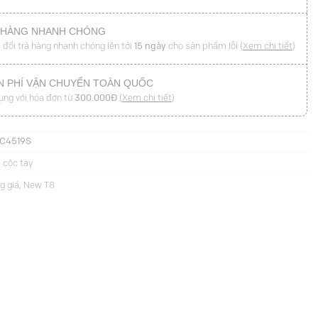
 HÀNG NHANH CHÓNG
 đổi trả hàng nhanh chóng lên tới
15 ngày
cho sản phẩm lỗi (
Xem chi tiết
)
N PHÍ VẬN CHUYỂN TOÀN QUỐC
ụng với hóa đơn từ
300.000Đ
(
Xem chi tiết
)
C4519S
 cộc tay
g giá
,
New T8