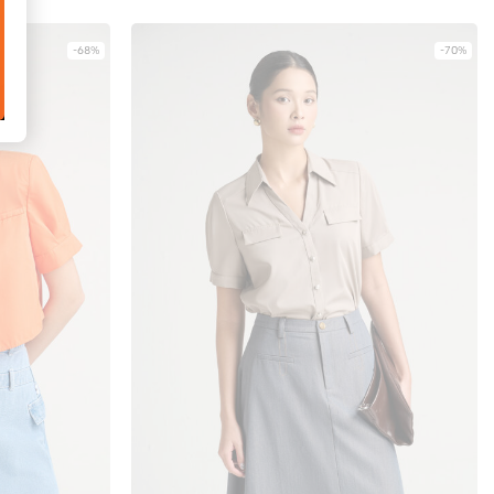
-68%
-70%