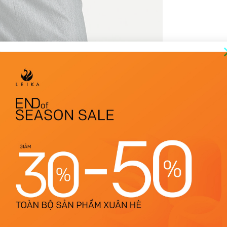
THÔNG TIN BỔ SUNG
ĐÁNH GIÁ (10)
Trắng
S, M, L