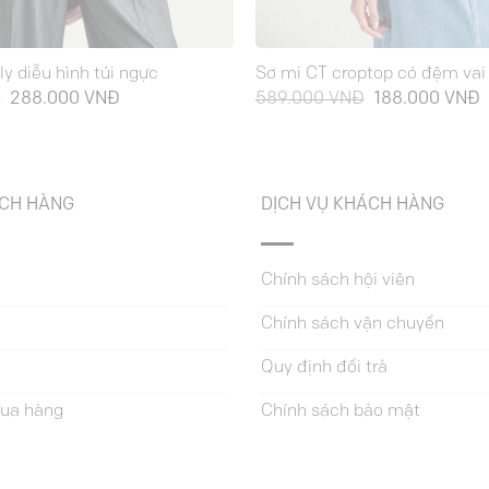
ly diễu hình túi ngực
Sơ mi CT croptop có đệm vai
Giá
Giá
Giá
G
Đ
288.000
VNĐ
589.000
VNĐ
188.000
VNĐ
gốc
hiện
gốc
h
là:
tại
là:
t
689.000 VNĐ.
là:
589.000 VNĐ.
l
288.000 VNĐ.
1
ÁCH HÀNG
DỊCH VỤ KHÁCH HÀNG
Chính sách hội viên
Chính sách vận chuyển
Quy định đổi trả
ua hàng
Chính sách bảo mật