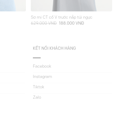
Sơ mi CT cổ V trước nắp túi ngực
iá
Giá
Giá
629.000
VNĐ
188.000
VNĐ
iện
gốc
hiện
ại
là:
tại
à:
629.000 VNĐ.
là:
88.000 VNĐ.
188.000 VNĐ.
KẾT NỐI KHÁCH HÀNG
Facebook
Instagram
Tiktok
Zalo