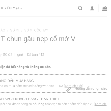
HUYẾN MẠI
ÁO
/
SƠ MI
/
SƠ MI CỘC TAY
T chun gấu nẹp cổ mở V
(
10
đánh giá)
Đã bán
413
iện đã hết hàng và không có sẵn.
NG DẪN MUA HÀNG
n tiện mua sắm trên nền tảng website LEIKA (
Xem chi tiết
)
Hướng dẫn chọn size
NH SÁCH KHÁCH HÀNG THÂN THIẾT
 tới cho khách hàng sự
hài lòng
toàn vẹn từ sản phẩm đến dịch vụ (
Xem chi