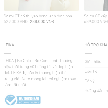
Sơ mi CT cổ thuyền bong lệch đính hoa
Sơ mi CT xếp 
Giá
Giá
629.000
VNĐ
288.000
VNĐ
689.000
VN
gốc
hiện
là:
tại
629.000 VNĐ.
là:
288.000 VNĐ.
LEIKA
HỖ TRỢ KH
LEIKA | Be Chic - Be Confident. Thương
Giới thiệu
hiệu thời trang nữ hướng tới vẻ đẹp hiện
Liên hệ
đại. LEIKA Tự hào là thương hiệu thời
trang Việt Nam mang lại trải nghiệm mua
Góp ý
sắm tốt nhất.
Hướng dẫn m