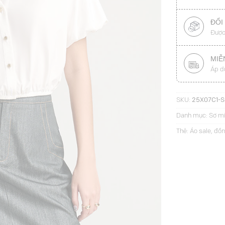
ĐỔI
Được
MIỄ
Áp d
SKU:
25X07C1-S
Danh mục:
Sơ mi
Thẻ:
Áo sale
,
đồn