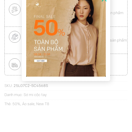
CHÍNH SÁCH KHÁCH HÀNG THÂN THIẾT
Mang tới cho khách hàng sự
hài lòng
toàn vẹn từ sản phẩm
đến dịch vụ (
Xem chi tiết
)
ĐỔI HÀNG NHANH CHÓNG
Được đổi trả hàng nhanh chóng lên tới
15 ngày
cho sản phẩm
lỗi (
Xem chi tiết
)
MIỄN PHÍ VẬN CHUYỂN TOÀN QUỐC
Áp dụng với hóa đơn từ
300.000Đ
(
Xem chi tiết
)
SKU:
25L07C2-SC4568S
Danh mục:
Sơ mi cộc tay
Thẻ:
50%
,
Áo sale
,
New T8