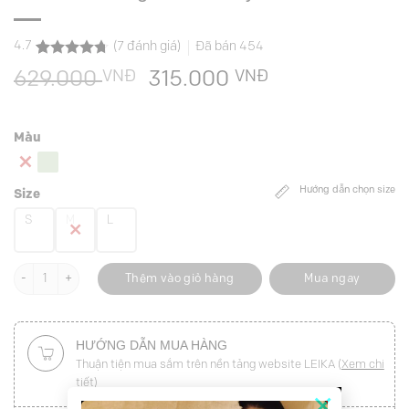
4.7
(
7
đánh giá)
Đã bán
454
4.7
7
trên 5
VNĐ
Giá
VNĐ
Giá
629.000
315.000
dựa trên
đánh giá
gốc
hiện
là:
tại
Màu
629.000 VNĐ.
là:
315.000 VNĐ.
Hướng dẫn chọn size
Size
S
M
L
Sơ mi CT bong thân, bấu ly TT số lượng
Thêm vào giỏ hàng
Mua ngay
HƯỚNG DẪN MUA HÀNG
Thuận tiện mua sắm trên nền tảng website LEIKA (
Xem chi
tiết
)
×