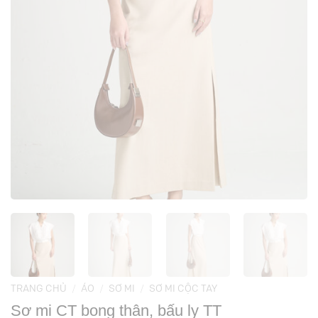
TRANG CHỦ
/
ÁO
/
SƠ MI
/
SƠ MI CỘC TAY
Sơ mi CT bong thân, bấu ly TT