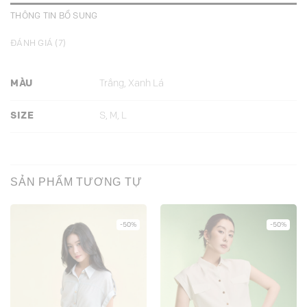
THÔNG TIN BỔ SUNG
ĐÁNH GIÁ (7)
MÀU
Trắng, Xanh Lá
SIZE
S, M, L
SẢN PHẨM TƯƠNG TỰ
-50%
-50%