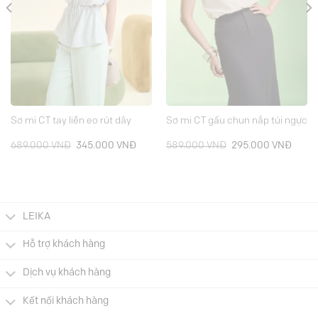
Sơ mi CT tay liền eo rút dây
Sơ mi CT gấu chun nắp túi ngực
Giá
Giá
Giá
Giá
689.000
VNĐ
345.000
VNĐ
589.000
VNĐ
295.000
VNĐ
gốc
hiện
gốc
hiện
là:
tại
là:
tại
689.000 VNĐ.
là:
589.000 VNĐ.
là:
000 VNĐ.
345.000 VNĐ.
295.0
LEIKA
Hỗ trợ khách hàng
Dịch vụ khách hàng
Kết nối khách hàng