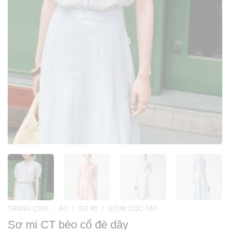
TRANG CHỦ
/
ÁO
/
SƠ MI
/
SƠ MI CỘC TAY
Sơ mi CT bèo cổ đè dây