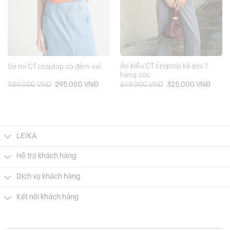
Áo kiểu CT croptop kẻ sọc 1
Sơ mi CT croptop có đệm vai
hàng cúc
Giá
Giá
Giá
Giá
589.000
VNĐ
295.000
VNĐ
649.000
VNĐ
325.000
VNĐ
gốc
hiện
gốc
hiện
là:
tại
là:
tại
589.000 VNĐ.
là:
649.000 VNĐ.
là:
000 VNĐ.
295.000 VNĐ.
325.0
LEIKA
Hỗ trợ khách hàng
Dịch vụ khách hàng
Kết nối khách hàng