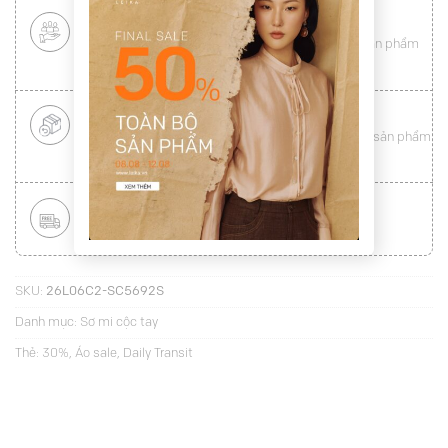
CHÍNH SÁCH KHÁCH HÀNG THÂN THIẾT
Mang tới cho khách hàng sự
hài lòng
toàn vẹn từ sản phẩm
đến dịch vụ (
Xem chi tiết
)
ĐỔI HÀNG NHANH CHÓNG
Được đổi trả hàng nhanh chóng lên tới
15 ngày
cho sản phẩm
lỗi (
Xem chi tiết
)
MIỄN PHÍ VẬN CHUYỂN TOÀN QUỐC
Áp dụng với hóa đơn từ
300.000Đ
(
Xem chi tiết
)
SKU:
26L06C2-SC5692S
Danh mục:
Sơ mi cộc tay
Thẻ:
30%
,
Áo sale
,
Daily Transit