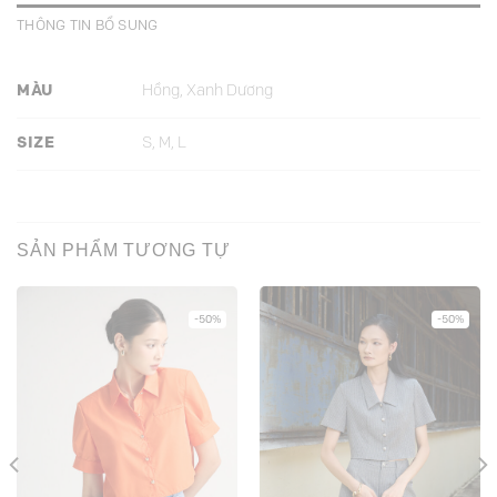
THÔNG TIN BỔ SUNG
MÀU
Hồng, Xanh Dương
SIZE
S, M, L
SẢN PHẨM TƯƠNG TỰ
-50%
-50%