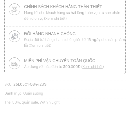
CHÍNH SÁCH KHÁCH HÀNG THÂN THIẾT
Mang tới cho khách hàng sự
hài lòng
toàn vẹn từ sản phẩm
đến dịch vụ (
Xem chi tiết
)
ĐỔI HÀNG NHANH CHÓNG
Được đổi trả hàng nhanh chóng lên tới
15 ngày
cho sản phẩm
lỗi (
Xem chi tiết
)
MIỄN PHÍ VẬN CHUYỂN TOÀN QUỐC
Áp dụng với hóa đơn từ
300.000Đ
(
Xem chi tiết
)
SKU:
25L05C1-QS4423S
Danh mục:
Quần suông
Thẻ:
50%
,
quần sale
,
Within Light