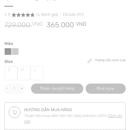
4.8
(
4
đánh giá)
Đã bán
393
4.8
4
trên 5
VNĐ
Giá
VNĐ
Giá
729.000
365.000
dựa trên
đánh giá
gốc
hiện
là:
tại
Màu
729.000 VNĐ.
là:
365.000 VNĐ
Hướng dẫn chọn size
Size
S
M
L
Quần suông xếp ly đai cá đính cúc số lượng
Thêm vào giỏ hàng
Mua ngay
HƯỚNG DẪN MUA HÀNG
Thuận tiện mua sắm trên nền tảng website LEIKA (
Xem chi
tiết
)