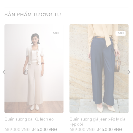
SẢN PHẨM TƯƠNG TỰ
-50%
-50%
Quần suông giả jean xếp ly đỉa
Quần suông đai KL lệch eo
kẹp đôi
Giá
Giá
Giá
Giá
689.000
VNĐ
345.000
VNĐ
689.000
VNĐ
345.000
VNĐ