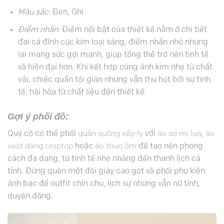
Màu sắc:
Đen, Ghi
Điểm nhấn:
Điểm nổi bật của thiết kế nằm ở chi tiết
đai cá đính cúc kim loại sáng, điểm nhấn nhỏ nhưng
lại mang sức gợi mạnh, giúp tổng thể trở nên tinh tế
và hiện đại hơn. Khi kết hợp cùng ánh kim nhẹ từ chất
vải, chiếc quần tối giản nhưng vẫn thu hút bởi sự tinh
tế, hài hòa từ chất liệu đến thiết kế.
Gợi ý phối đồ:
Quý cô có thể phối
quần suông xếp ly
với
áo sơ mi lụa
,
áo
vest dáng croptop
hoặc
áo thun ôm
để tạo nên phong
cách đa dạng, từ tinh tế nhẹ nhàng đến thanh lịch cá
tính. Đừng quên một đôi giày cao gót và phối phụ kiện
ánh bạc để outfit chỉn chu, lịch sự nhưng vẫn nữ tính,
duyên dáng.