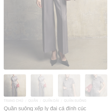
TRANG CHỦ
/
QUẦN
/
QUẦN DÀI
/
QUẦN SUÔNG
Quần suông xếp ly đai cá đính cúc