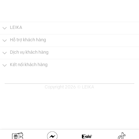
gốc
hiện
gốc
hiện
là:
tại
là:
tại
689.000 VNĐ.
là:
689.000 VNĐ.
là:
000 VNĐ.
345.000 VNĐ.
345.0
LEIKA
Hỗ trợ khách hàng
Dịch vụ khách hàng
Kết nối khách hàng
Copyright 2026 © LEIKA