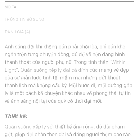
MÔ TẢ
THÔNG TIN BỔ SUNG
ĐÁNH GIÁ (4)
Ánh sáng đôi khi không cần phải chói lòa, chỉ cần khẽ
ngân trên từng chuyển động, đủ để vẽ nên dáng hình
thanh thoát của người phụ nữ. Trong tinh thần
“Within
Light”
,
Quần suông xếp ly đai cá đính cúc
mang vẻ đẹp
của sự giản lược tinh tế: mềm mại nhưng dứt khoát,
thanh lịch mà không cầu kỳ. Mỗi bước đi, mỗi đường gấp
ly là một cách kể chuyện khác nhau về phong thái tự tin
và ánh sáng nội tại của quý cô thời đại mới.
Thiết kế:
Quần suông xếp ly
với thiết kế ống rộng, độ dài chạm
gót, giúp đôi chân thon dài và dáng người thêm cao ráo.