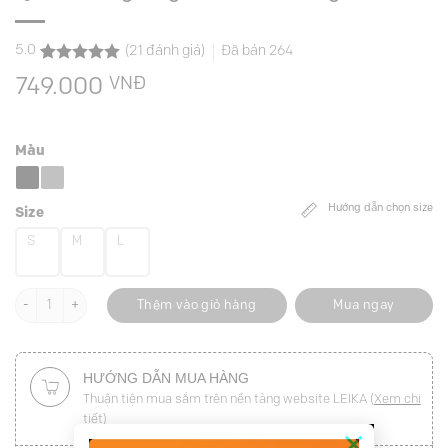
5.0
(
21
đánh giá)
Đã bán
264
5.0
21
trên 5
VNĐ
749.000
dựa trên
đánh giá
Màu
Hướng dẫn chọn size
Size
S
M
L
Quần suông túi giả đính cúc trang trí số lượng
Thêm vào giỏ hàng
Mua ngay
HƯỚNG DẪN MUA HÀNG
Thuận tiện mua sắm trên nền tảng website LEIKA (
Xem chi
tiết
)
×