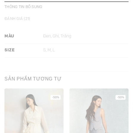
THÔNG TIN BỔ SUNG
ĐÁNH GIÁ (21)
MÀU
Đen, Ghi, Trắng
SIZE
S, M, L
SẢN PHẨM TƯƠNG TỰ
-50%
-50%