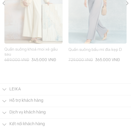
Quần suông khoá moi xẻ gấu
Quần suông bấu mí đỉa kẹp D
sau
Giá
Giá
Giá
Giá
689.000
VNĐ
345.000
VNĐ
729.000
VNĐ
365.000
VNĐ
gốc
hiện
gốc
hiện
là:
tại
là:
tại
689.000 VNĐ.
là:
729.000 VNĐ.
là:
000 VNĐ.
345.000 VNĐ.
365.0
LEIKA
Hỗ trợ khách hàng
Dịch vụ khách hàng
Kết nối khách hàng