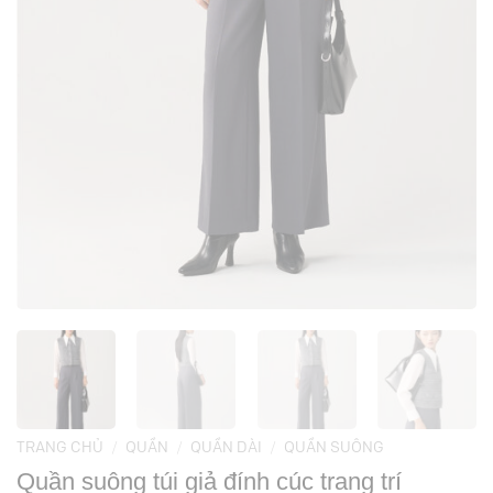
TRANG CHỦ
/
QUẦN
/
QUẦN DÀI
/
QUẦN SUÔNG
Quần suông túi giả đính cúc trang trí