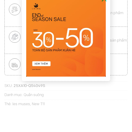
CHÍNH SÁCH KHÁCH HÀNG THÂN THIẾT
Mang tới cho khách hàng sự
hài lòng
toàn vẹn từ sản phẩm
đến dịch vụ (
Xem chi tiết
)
ĐỔI HÀNG NHANH CHÓNG
Được đổi trả hàng nhanh chóng lên tới
15 ngày
cho sản phẩm
lỗi (
Xem chi tiết
)
MIỄN PHÍ VẬN CHUYỂN TOÀN QUỐC
Áp dụng với hóa đơn từ
300.000Đ
(
Xem chi tiết
)
SKU:
25XA10-QS4049S
Danh mục:
Quần suông
Thẻ:
les muses
,
New T11