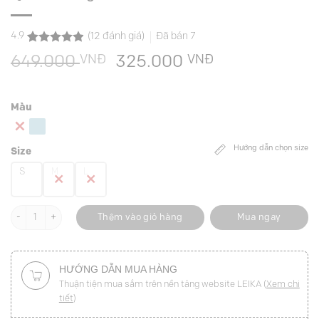
4.9
(
12
đánh giá)
Đã bán
7
4.9
12
trên 5
VNĐ
Giá
VNĐ
Giá
649.000
325.000
dựa trên
đánh giá
gốc
hiện
là:
tại
Màu
649.000 VNĐ.
là:
325.000 VNĐ
Hướng dẫn chọn size
Size
S
M
L
Quần suông ren số lượng
Thêm vào giỏ hàng
Mua ngay
HƯỚNG DẪN MUA HÀNG
Thuận tiện mua sắm trên nền tảng website LEIKA (
Xem chi
tiết
)