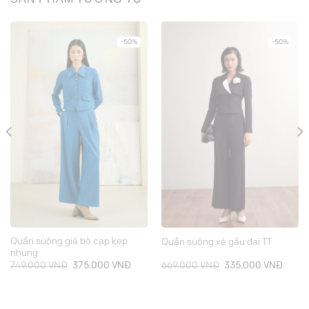
-50%
-50%
Quần suông giả bò cạp kẹp
Quần suông xẻ gấu đai TT
nhung
Giá
Giá
Giá
Giá
749.000
VNĐ
375.000
VNĐ
669.000
VNĐ
335.000
VNĐ
gốc
hiện
gốc
hiện
là:
tại
là:
tại
749.000 VNĐ.
là:
669.000 VNĐ.
là:
.000 VNĐ.
375.000 VNĐ.
335.0