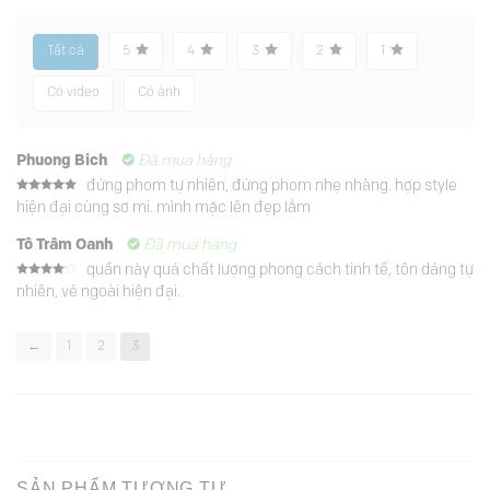
Tất cả
5
4
3
2
1
Có video
Có ảnh
Phuong Bich
Đã mua hàng
đứng phom tự nhiên, đứng phom nhẹ nhàng. hợp style
Được xếp
hiện đại cùng sơ mi. mình mặc lên đẹp lắm
hạng
5
5
sao
Tô Trâm Oanh
Đã mua hàng
quần này quá chất lượng phong cách tinh tế, tôn dáng tự
Được
nhiên, vẻ ngoài hiện đại.
xếp
hạng
4
5 sao
←
1
2
3
SẢN PHẨM TƯƠNG TỰ