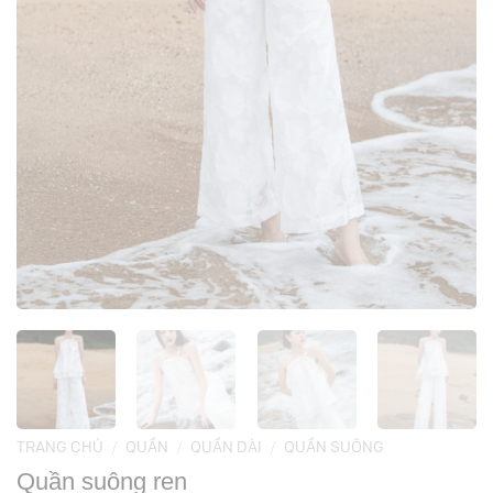
TRANG CHỦ
/
QUẦN
/
QUẦN DÀI
/
QUẦN SUÔNG
Quần suông ren