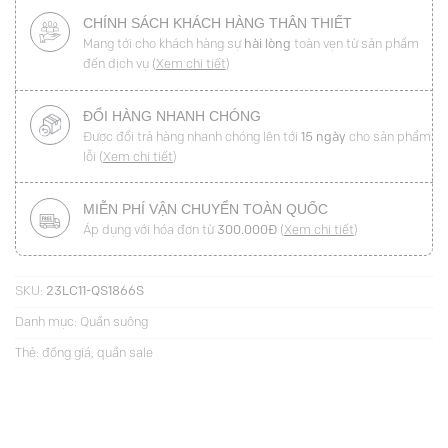
CHÍNH SÁCH KHÁCH HÀNG THÂN THIẾT
Mang tới cho khách hàng sự
hài lòng
toàn vẹn từ sản phẩm
đến dịch vụ (
Xem chi tiết
)
ĐỔI HÀNG NHANH CHÓNG
Được đổi trả hàng nhanh chóng lên tới
15 ngày
cho sản phẩm
lỗi (
Xem chi tiết
)
MIỄN PHÍ VẬN CHUYỂN TOÀN QUỐC
Áp dụng với hóa đơn từ
300.000Đ
(
Xem chi tiết
)
SKU:
23LC11-QS1866S
Danh mục:
Quần suông
Thẻ:
đồng giá
,
quần sale