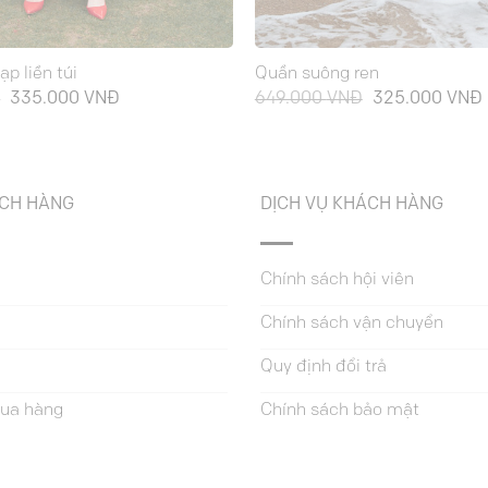
p liền túi
Quần suông ren
Giá
Giá
Giá
Đ
335.000
VNĐ
649.000
VNĐ
325.000
VNĐ
gốc
hiện
gốc
là:
tại
là:
t
669.000 VNĐ.
là:
649.000 VNĐ.
l
335.000 VNĐ.
ÁCH HÀNG
DỊCH VỤ KHÁCH HÀNG
Chính sách hội viên
Chính sách vận chuyển
Quy định đổi trả
ua hàng
Chính sách bảo mật