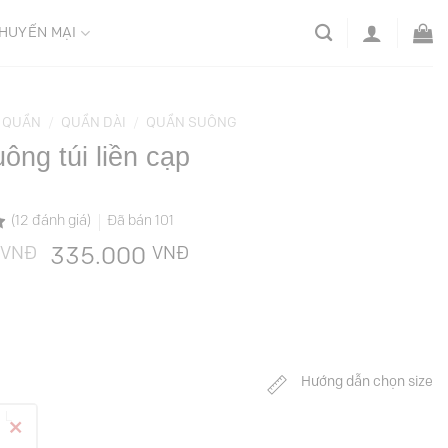
HUYẾN MẠI
QUẦN
/
QUẦN DÀI
/
QUẦN SUÔNG
ông túi liền cạp
(
12
đánh giá)
Đã bán
101
VNĐ
Giá
VNĐ
Giá
335.000
gốc
hiện
là:
tại
669.000 VNĐ.
là:
335.000 VNĐ.
Hướng dẫn chọn size
L