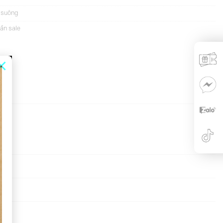
 suông
ần sale
×