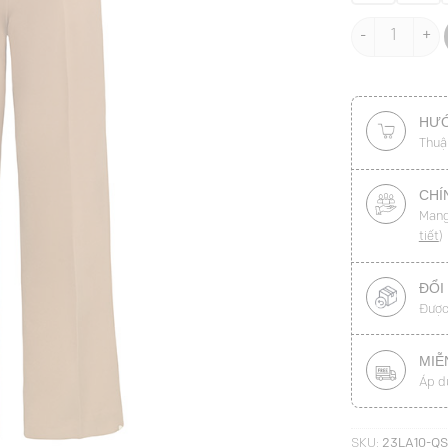
Quần suông túi
HƯỚ
Thuậ
CHÍ
Mang
tiết
)
ĐỔI
Được
MIỄ
Áp d
SKU:
23LA10-Q