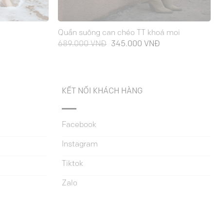
Quần suông can chéo TT khoá moi
Giá
Giá
Giá
689.000
VNĐ
345.000
VNĐ
hiện
gốc
hiện
ại
là:
tại
à:
689.000 VNĐ.
là:
325.000 VNĐ.
345.000 VNĐ.
KẾT NỐI KHÁCH HÀNG
Facebook
Instagram
Tiktok
Zalo