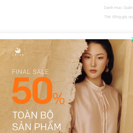
Danh mục:
Quần
Thẻ:
đồng giá
,
qu
THÔNG TIN BỔ SUNG
ĐÁNH GIÁ (12)
Đen, Nâu
S, M, L