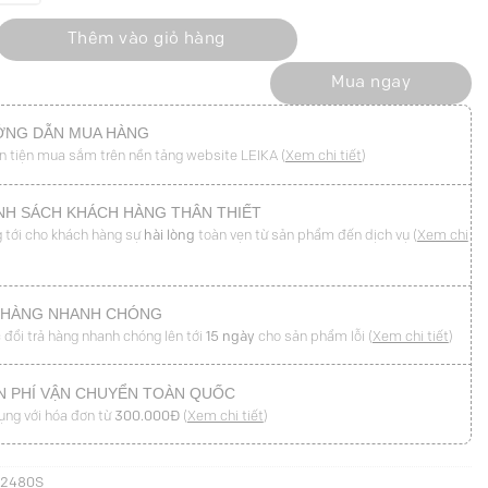
 liền cạp số lượng
Thêm vào giỏ hàng
Mua ngay
NG DẪN MUA HÀNG
n tiện mua sắm trên nền tảng website LEIKA (
Xem chi tiết
)
NH SÁCH KHÁCH HÀNG THÂN THIẾT
 tới cho khách hàng sự
hài lòng
toàn vẹn từ sản phẩm đến dịch vụ (
Xem chi
 HÀNG NHANH CHÓNG
 đổi trả hàng nhanh chóng lên tới
15 ngày
cho sản phẩm lỗi (
Xem chi tiết
)
N PHÍ VẬN CHUYỂN TOÀN QUỐC
ụng với hóa đơn từ
300.000Đ
(
Xem chi tiết
)
S2480S