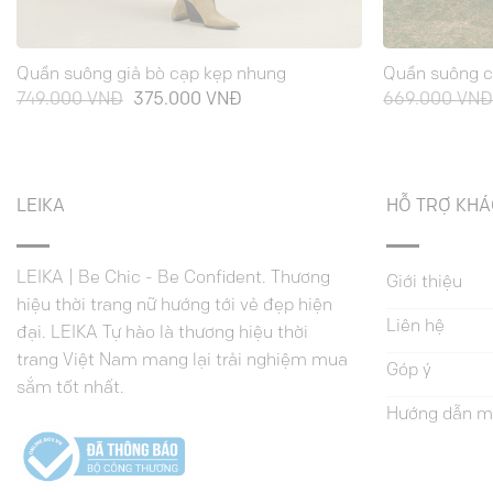
Quần suông giả bò cạp kẹp nhung
Quần suông cạ
Giá
Giá
749.000
VNĐ
375.000
VNĐ
669.000
VN
gốc
hiện
là:
tại
749.000 VNĐ.
là:
375.000 VNĐ.
LEIKA
HỖ TRỢ KH
LEIKA | Be Chic - Be Confident. Thương
Giới thiệu
hiệu thời trang nữ hướng tới vẻ đẹp hiện
Liên hệ
đại. LEIKA Tự hào là thương hiệu thời
trang Việt Nam mang lại trải nghiệm mua
Góp ý
sắm tốt nhất.
Hướng dẫn m