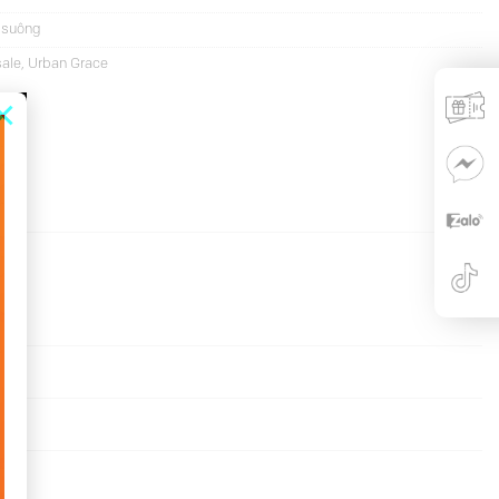
 suông
sale
,
Urban Grace
×